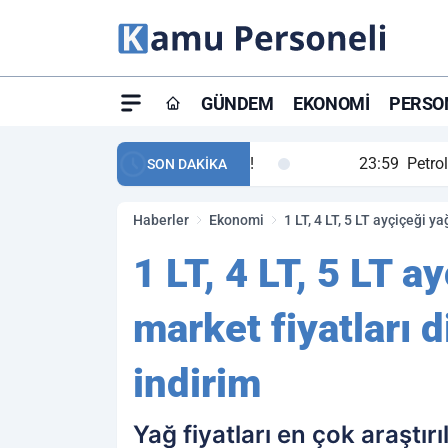
GÜNDEM
EKONOMI
PERSON
ay maç özeti ve golleri!
23:59
Petrol Akışında Tar
SON DAKİKA
Haberler
Ekonomi
1 LT, 4 LT, 5 LT ayçiçeği y
1 LT, 4 LT, 5 LT a
market fiyatları d
indirim
Yağ fiyatları en çok araştır