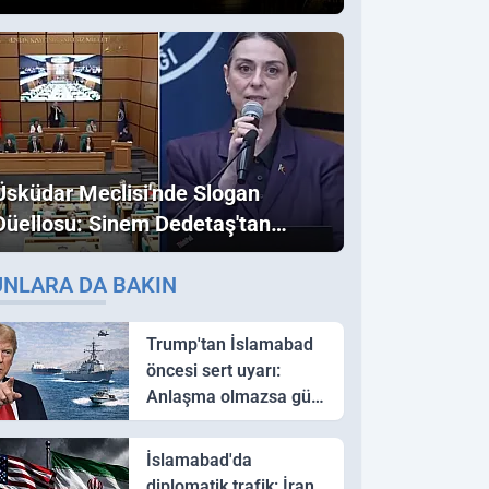
Üsküdar Meclisi'nde Slogan
Düellosu: Sinem Dedetaş'tan
Ezber Bozan "Erdoğan" ve
UNLARA DA BAKIN
"İmamoğlu" Çıkışı!
Trump'tan İslamabad
öncesi sert uyarı:
Anlaşma olmazsa güç
kullanırız
İslamabad'da
diplomatik trafik: İran