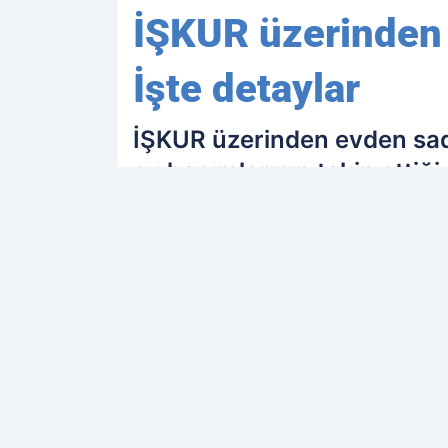
İŞKUR üzerinden e
İşte detaylar
İŞKUR üzerinden evden sadec
ev hanımlarının takip ettiği
PAYLAŞ
Kamu Personeli
kaynağını Google'da terc