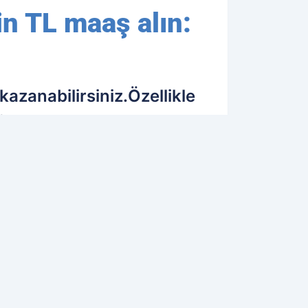
in TL maaş alın:
azanabilirsiniz.Özellikle
e.
28.02.2023 14:36
Güncelleme: 28.02.2023 14:36
OK OKUNANLAR
GINIZI ÇEKEBILIR