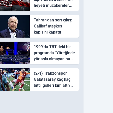
heyeti müzakereler
için Pakistan'a ulaştı
Tahran’dan sert çıkış:
Galibaf ateşkes
kapısını kapattı
1999'da TRT'deki bir
programda "Yüreğinde
yâr aşkı olmayan bu
sazı çalarsa tingirdatır"
sözünü söyleyen halk
(2-1) Trabzonspor
ozanı hangisidir?
Galatasaray kaç kaç
bitti, golleri kim attı?
Trabzonspor
Galatasaray maç özeti
ve golleri!