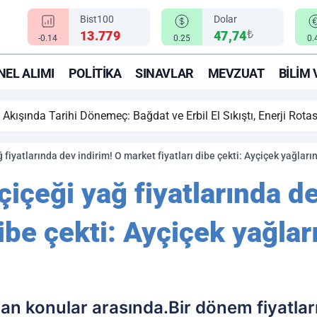
Bist100
Dolar
₺
13.779
47,74
-0.14
0.25
0.
EL ALIMI
POLITIKA
SINAVLAR
MEVZUAT
BILIM 
ihi Dönemeç: Bağdat ve Erbil El Sıkıştı, Enerji Rotası Türkiye!
ağ fiyatlarında dev indirim! O market fiyatları dibe çekti: Ayçiçek yağları
yçiçeği yağ fiyatlarında d
ibe çekti: Ayçiçek yağlar
ılan konular arasında.Bir dönem fiyatlar