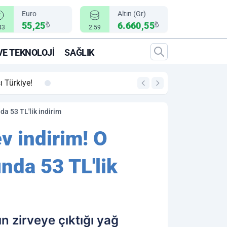
Euro
Altın (Gr)
₺
₺
55,25
6.660,55
43
2.59
VE TEKNOLOJI
SAĞLIK
00:12
"Epic Fury" Operasy
nda 53 TL'lik indirim
ev indirim! O
ında 53 TL'lik
ın zirveye çıktığı yağ