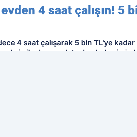
vden 4 saat çalışın! 5 b
e 4 saat çalışarak 5 bin TL'ye kadar k
 evde iş ilanlarının detayları haberimizd
ih edilen kaynak olarak ekleyin!
Ç
İL