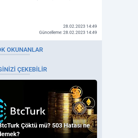
28.02.2023 14:49
Güncelleme: 28.02.2023 14:49
OK OKUNANLAR
GINIZI ÇEKEBILIR
BtcTurk Çöktü mü? 503 Hatası ne
demek?