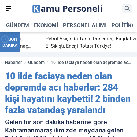
GÜNDEM
EKONOMI
PERSONEL ALIMI
POLITIKA
ç bitti,
Petrol Akışında Tarihi Dönemeç: Bağdat ve Erb
SON
DAKİKA
asaray maç
El Sıkıştı, Enerji Rotası Türkiye!
Haberler
Gündem
10 ilde faciaya neden olan depremde acı
haberler: 284 kişi hayatını kaybetti! 2
10 ilde faciaya neden olan
binden fazla vatandaş yaralandı
depremde acı haberler: 284
kişi hayatını kaybetti! 2 binden
fazla vatandaş yaralandı
Gelen bir son dakika haberine göre
Kahramanmaraş ilimizde meydana gelen