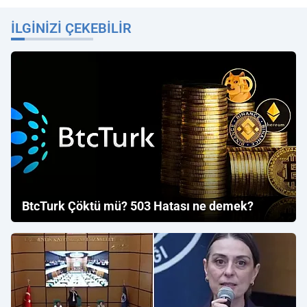
İLGINIZI ÇEKEBILIR
BtcTurk Çöktü mü? 503 Hatası ne demek?