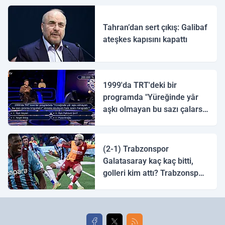
Tahran’dan sert çıkış: Galibaf
ateşkes kapısını kapattı
1999'da TRT'deki bir
programda "Yüreğinde yâr
aşkı olmayan bu sazı çalarsa
tingirdatır" sözünü söyleyen
halk ozanı hangisidir?
(2-1) Trabzonspor
Galatasaray kaç kaç bitti,
golleri kim attı? Trabzonspor
Galatasaray maç özeti ve
golleri!