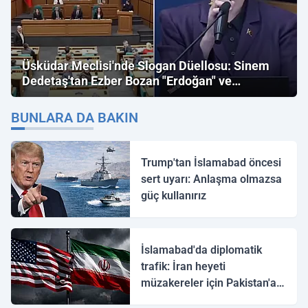
Üsküdar Meclisi'nde Slogan Düellosu: Sinem
Dedetaş'tan Ezber Bozan "Erdoğan" ve
"İmamoğlu" Çıkışı!
BUNLARA DA BAKIN
Trump'tan İslamabad öncesi
sert uyarı: Anlaşma olmazsa
güç kullanırız
İslamabad'da diplomatik
trafik: İran heyeti
müzakereler için Pakistan'a
ulaştı