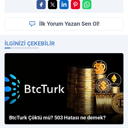
İlk Yorum Yazan Sen Ol!
İLGINIZI ÇEKEBILIR
BtcTurk Çöktü mü? 503 Hatası ne demek?