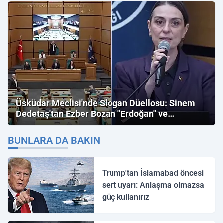
Üsküdar Meclisi'nde Slogan Düellosu: Sinem
Dedetaş'tan Ezber Bozan "Erdoğan" ve
"İmamoğlu" Çıkışı!
BUNLARA DA BAKIN
Trump'tan İslamabad öncesi
sert uyarı: Anlaşma olmazsa
güç kullanırız