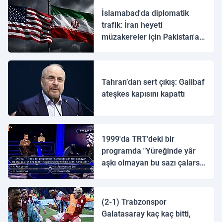
İslamabad'da diplomatik
trafik: İran heyeti
müzakereler için Pakistan'a
ulaştı
Tahran’dan sert çıkış: Galibaf
ateşkes kapısını kapattı
1999'da TRT'deki bir
programda "Yüreğinde yâr
aşkı olmayan bu sazı çalarsa
tingirdatır" sözünü söyleyen
halk ozanı hangisidir?
(2-1) Trabzonspor
Galatasaray kaç kaç bitti,