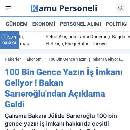
GÜNDEM
EKONOMI
PERSONEL ALIMI
POLITIKA
aç bitti,
Petrol Akışında Tarihi Dönemeç: Bağdat ve Er
SON
DAKİKA
tasaray maç
El Sıkıştı, Enerji Rotası Türkiye!
Haberler
Ekonomi
100 Bin Gence Yazın İş İmkanı Geliyor !
Bakan Sarıeroğlu'ndan Açıklama Geldi
100 Bin Gence Yazın İş İmkanı
Geliyor ! Bakan
Sarıeroğlu'ndan Açıklama
Geldi
Çalışma Bakanı Jülide Sarıeroğlu 100 bin
gence yazın iş imkanı hakkında çeşitli