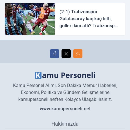
halk ozanı hangisidir?
(2-1) Trabzonspor
Galatasaray kaç kaç bitti,
golleri kim attı? Trabzonspor
Galatasaray maç özeti ve
golleri!
Kamu Personel Alımı, Son Dakika Memur Haberleri,
Ekonomi, Politika ve Gündem Gelişmelerine
kamupersoneli.net'ten Kolayca Ulaşabilirsiniz.
www.kamupersoneli.net
Hakkımızda