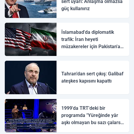
sert uyarı: Anlaşma olmazsa
güç kullanırız
İslamabad'da diplomatik
trafik: İran heyeti
müzakereler için Pakistan'a
ulaştı
Tahran’dan sert çıkış: Galibaf
ateşkes kapısını kapattı
1999'da TRT'deki bir
programda "Yüreğinde yâr
aşkı olmayan bu sazı çalarsa
tingirdatır" sözünü söyleyen