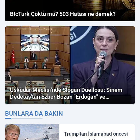
BtcTurk Çöktü mü? 503 Hatası ne demek?
Üsküdar Meclisi'nde Slogan Düellosu: Sinem
Dedetaş'tan Ezber Bozan "Erdoğan" ve
"İmamoğlu" Çıkışı!
BUNLARA DA BAKIN
Trump'tan İslamabad öncesi