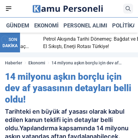
GÜNDEM
EKONOMI
PERSONEL ALIMI
POLITIKA
bitti,
Petrol Akışında Tarihi Dönemeç: Bağdat ve Erbi
SON
DAKİKA
saray maç
El Sıkıştı, Enerji Rotası Türkiye!
Haberler
Ekonomi
14 milyonu aşkın borçlu için dev af
yasasının detayları belli oldu!
14 milyonu aşkın borçlu için
dev af yasasının detayları belli
oldu!
Tarihteki en büyük af yasası olarak kabul
edilen kanun teklifi için detaylar belli
oldu.Yapılandırma kapsamında 14 milyonu
aşkın vatandaş aftan faydalanabilecek.