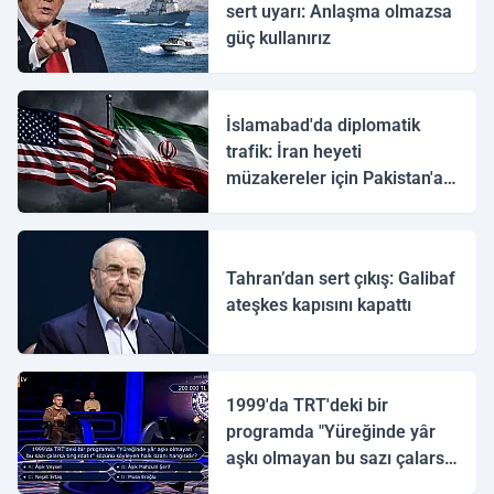
sert uyarı: Anlaşma olmazsa
güç kullanırız
İslamabad'da diplomatik
trafik: İran heyeti
müzakereler için Pakistan'a
ulaştı
Tahran’dan sert çıkış: Galibaf
ateşkes kapısını kapattı
1999'da TRT'deki bir
programda "Yüreğinde yâr
aşkı olmayan bu sazı çalarsa
tingirdatır" sözünü söyleyen