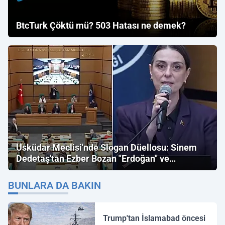
BtcTurk Çöktü mü? 503 Hatası ne demek?
Üsküdar Meclisi'nde Slogan Düellosu: Sinem
Dedetaş'tan Ezber Bozan "Erdoğan" ve
"İmamoğlu" Çıkışı!
BUNLARA DA BAKIN
Trump'tan İslamabad öncesi