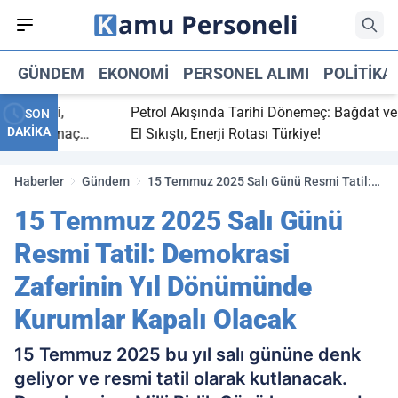
GÜNDEM
EKONOMI
PERSONEL ALIMI
POLITIKA
 bitti,
Petrol Akışında Tarihi Dönemeç: Bağdat ve Erbi
SON
DAKİKA
saray maç
El Sıkıştı, Enerji Rotası Türkiye!
Haberler
Gündem
15 Temmuz 2025 Salı Günü Resmi Tatil:
Demokrasi Zaferinin Yıl Dönümünde
15 Temmuz 2025 Salı Günü
Kurumlar Kapalı Olacak
Resmi Tatil: Demokrasi
Zaferinin Yıl Dönümünde
Kurumlar Kapalı Olacak
15 Temmuz 2025 bu yıl salı gününe denk
geliyor ve resmi tatil olarak kutlanacak.