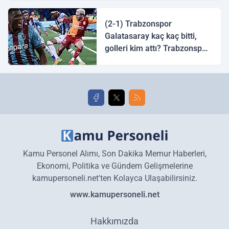
halk ozanı hangisidir?
(2-1) Trabzonspor
Galatasaray kaç kaç bitti,
golleri kim attı? Trabzonspor
Galatasaray maç özeti ve
golleri!
Kamu Personel Alımı, Son Dakika Memur Haberleri,
Ekonomi, Politika ve Gündem Gelişmelerine
kamupersoneli.net'ten Kolayca Ulaşabilirsiniz.
www.kamupersoneli.net
Hakkımızda