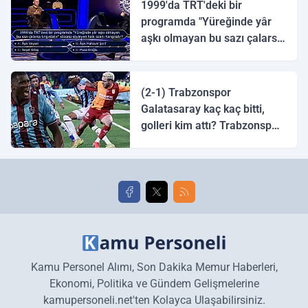
1999'da TRT'deki bir
programda "Yüreğinde yâr
aşkı olmayan bu sazı çalarsa
tingirdatır" sözünü söyleyen
halk ozanı hangisidir?
(2-1) Trabzonspor
Galatasaray kaç kaç bitti,
golleri kim attı? Trabzonspor
Galatasaray maç özeti ve
golleri!
Kamu Personel Alımı, Son Dakika Memur Haberleri,
Ekonomi, Politika ve Gündem Gelişmelerine
kamupersoneli.net'ten Kolayca Ulaşabilirsiniz.