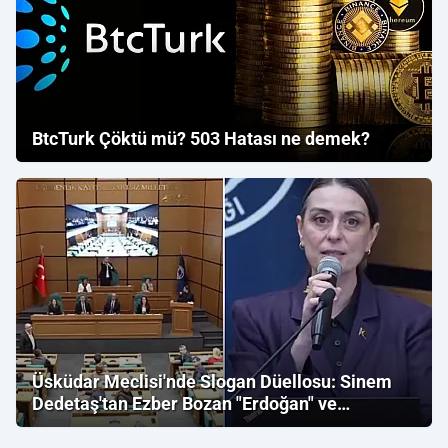
BtcTurk Çöktü mü? 503 Hatası ne demek?
Üsküdar Meclisi'nde Slogan Düellosu: Sinem
Dedetaş'tan Ezber Bozan "Erdoğan" ve
"İmamoğlu" Çıkışı!