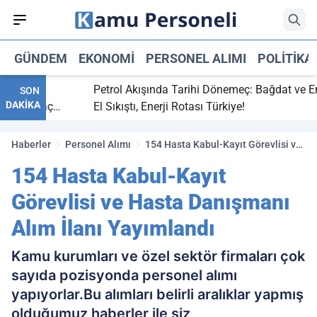
GÜNDEM
EKONOMI
PERSONEL ALIMI
POLITIKA
bitti,
Petrol Akışında Tarihi Dönemeç: Bağdat ve Erbil
SON
DAKİKA
aray maç
El Sıkıştı, Enerji Rotası Türkiye!
Haberler
Personel Alımı
154 Hasta Kabul-Kayıt Görevlisi ve
Hasta Danışmanı Alım İlanı
154 Hasta Kabul-Kayıt
Yayımlandı
Görevlisi ve Hasta Danışmanı
Alım İlanı Yayımlandı
Kamu kurumları ve özel sektör firmaları çok
sayıda pozisyonda personel alımı
yapıyorlar.Bu alımları belirli aralıklar yapmış
olduğumuz haberler ile siz