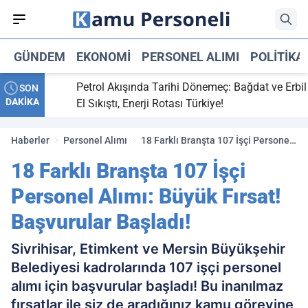
GÜNDEM
EKONOMI
PERSONEL ALIMI
POLITIKA
ti,
Petrol Akışında Tarihi Dönemeç: Bağdat ve Erbil
SON
DAKİKA
y maç
El Sıkıştı, Enerji Rotası Türkiye!
Haberler
Personel Alımı
18 Farklı Branşta 107 İşçi Personel
Alımı: Büyük Fırsat! Başvurular
18 Farklı Branşta 107 İşçi
Başladı!
Personel Alımı: Büyük Fırsat!
Başvurular Başladı!
Sivrihisar, Etimkent ve Mersin Büyükşehir
Belediyesi kadrolarında 107 işçi personel
alımı için başvurular başladı! Bu inanılmaz
fırsatlar ile siz de aradığınız kamu görevine