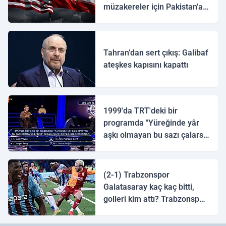
müzakereler için Pakistan'a
ulaştı
Tahran’dan sert çıkış: Galibaf
ateşkes kapısını kapattı
1999'da TRT'deki bir
programda "Yüreğinde yâr
aşkı olmayan bu sazı çalarsa
tingirdatır" sözünü söyleyen
halk ozanı hangisidir?
(2-1) Trabzonspor
Galatasaray kaç kaç bitti,
golleri kim attı? Trabzonspor
Galatasaray maç özeti ve
golleri!