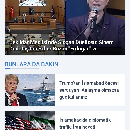
Üsküdar Meclisi'nde Slogan Düellosu: Sinem
Dedetaş'tan Ezber Bozan "Erdoğan" ve
"İmamoğlu" Çıkışı!
BUNLARA DA BAKIN
Trump'tan İslamabad öncesi
sert uyarı: Anlaşma olmazsa
güç kullanırız
İslamabad'da diplomatik
trafik: İran heyeti