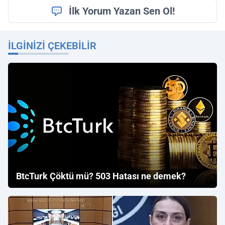
İlk Yorum Yazan Sen Ol!
İLGINIZI ÇEKEBILIR
BtcTurk Çöktü mü? 503 Hatası ne demek?