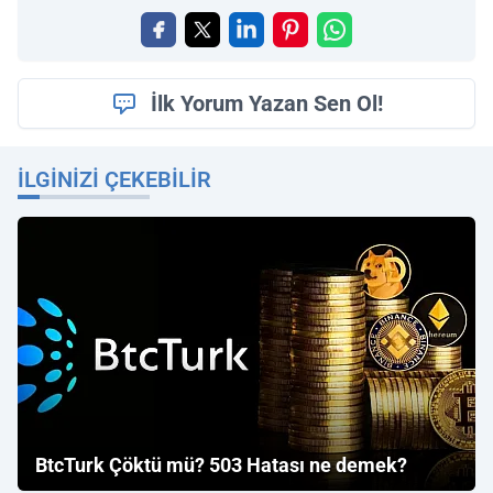
İlk Yorum Yazan Sen Ol!
İLGINIZI ÇEKEBILIR
BtcTurk Çöktü mü? 503 Hatası ne demek?