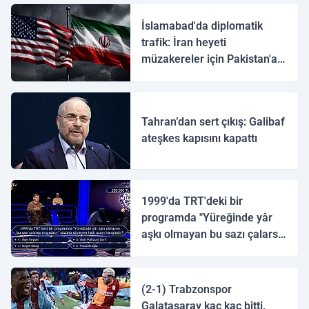
İslamabad'da diplomatik
trafik: İran heyeti
müzakereler için Pakistan'a
ulaştı
Tahran’dan sert çıkış: Galibaf
ateşkes kapısını kapattı
1999'da TRT'deki bir
programda "Yüreğinde yâr
aşkı olmayan bu sazı çalarsa
tingirdatır" sözünü söyleyen
halk ozanı hangisidir?
(2-1) Trabzonspor
Galatasaray kaç kaç bitti,