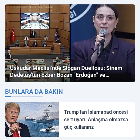
Üsküdar Meclisi'nde Slogan Düellosu: Sinem
Dedetaş'tan Ezber Bozan "Erdoğan" ve
"İmamoğlu" Çıkışı!
BUNLARA DA BAKIN
Trump'tan İslamabad öncesi
sert uyarı: Anlaşma olmazsa
güç kullanırız