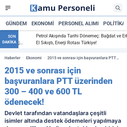
GÜNDEM
EKONOMI
PERSONEL ALIMI
POLITIKA
tti,
Petrol Akışında Tarihi Dönemeç: Bağdat ve Erbil
SON
DAKİKA
ray maç
El Sıkıştı, Enerji Rotası Türkiye!
Haberler
Ekonomi
2015 ve sonrası için başvuranlara PTT
üzerinden 300 – 400 ve 600 TL ödenecek!
2015 ve sonrası için
başvuranlara PTT üzerinden
300 – 400 ve 600 TL
ödenecek!
Devlet tarafından vatandaşlara çeşitli
isimler altında destek ödemeleri yapılmaya