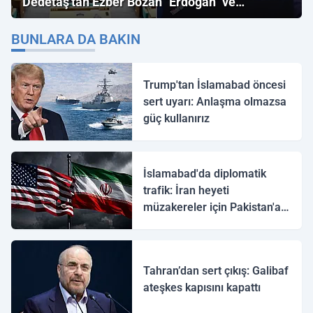
Dedetaş'tan Ezber Bozan "Erdoğan" ve
"İmamoğlu" Çıkışı!
BUNLARA DA BAKIN
Trump'tan İslamabad öncesi
sert uyarı: Anlaşma olmazsa
güç kullanırız
İslamabad'da diplomatik
trafik: İran heyeti
müzakereler için Pakistan'a
ulaştı
Tahran’dan sert çıkış: Galibaf
ateşkes kapısını kapattı