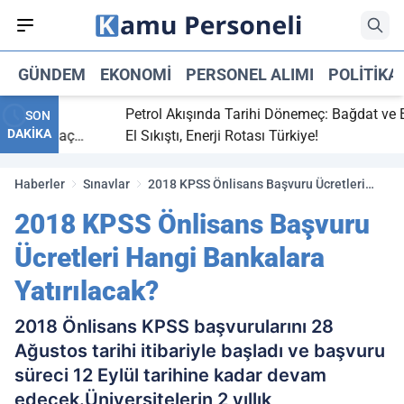
GÜNDEM
EKONOMI
PERSONEL ALIMI
POLITIKA
bitti,
Petrol Akışında Tarihi Dönemeç: Bağdat ve Erbi
SON
DAKİKA
saray maç
El Sıkıştı, Enerji Rotası Türkiye!
Haberler
Sınavlar
2018 KPSS Önlisans Başvuru Ücretleri
Hangi Bankalara Yatırılacak?
2018 KPSS Önlisans Başvuru
Ücretleri Hangi Bankalara
Yatırılacak?
2018 Önlisans KPSS başvurularını 28
Ağustos tarihi itibariyle başladı ve başvuru
süreci 12 Eylül tarihine kadar devam
edecek.Üniversitelerin 2 yıllık