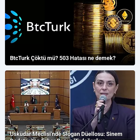
BtcTurk Çöktü mü? 503 Hatası ne demek?
Üsküdar Meclisi'nde Slogan Düellosu: Sinem