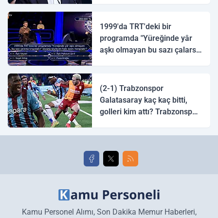
1999'da TRT'deki bir
programda "Yüreğinde yâr
aşkı olmayan bu sazı çalarsa
tingirdatır" sözünü söyleyen
halk ozanı hangisidir?
(2-1) Trabzonspor
Galatasaray kaç kaç bitti,
golleri kim attı? Trabzonspor
Galatasaray maç özeti ve
golleri!
Kamu Personel Alımı, Son Dakika Memur Haberleri,