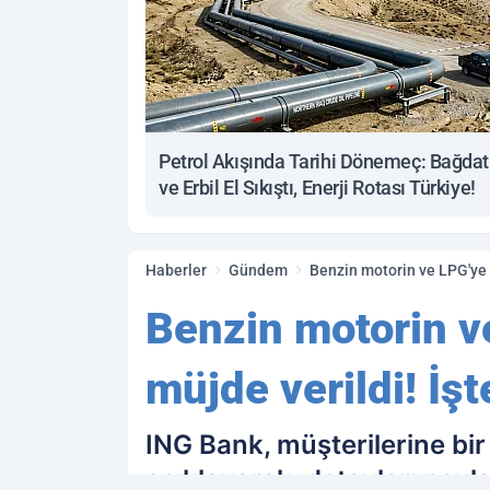
Petrol Akışında Tarihi Dönemeç: Bağdat
ve Erbil El Sıkıştı, Enerji Rotası Türkiye!
Haberler
Gündem
Benzin motorin ve LPG'ye in
Benzin motorin ve
müjde verildi! İşte
ING Bank, müşterilerine bi
açıklayarak, detayları payl