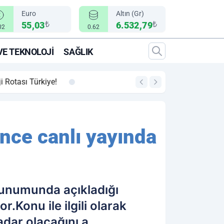
Euro
Altın (Gr)
₺
₺
55,03
6.532,79
02
0.62
VE TEKNOLOJI
SAĞLIK
00:12
"Epic Fury" Operasy
nce canlı yayında
unumunda açıkladığı
.Konu ile ilgili olarak
adar olacağını a