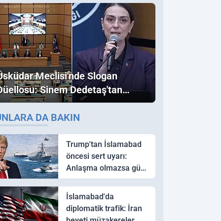
Üsküdar Meclisi'nde Slogan
Düellosu: Sinem Dedetaş'tan
Ezber Bozan "Erdoğan" ve
UNLARA DA BAKIN
"İmamoğlu" Çıkışı!
Trump'tan İslamabad
öncesi sert uyarı:
Anlaşma olmazsa güç
kullanırız
İslamabad'da
diplomatik trafik: İran
heyeti müzakereler