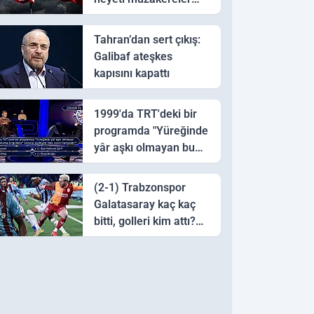
için Pakistan'a ulaştı
Tahran’dan sert çıkış:
Galibaf ateşkes
kapısını kapattı
1999'da TRT'deki bir
programda "Yüreğinde
yâr aşkı olmayan bu
sazı çalarsa tingirdatır"
sözünü söyleyen halk
(2-1) Trabzonspor
ozanı hangisidir?
Galatasaray kaç kaç
bitti, golleri kim attı?
Trabzonspor
Galatasaray maç özeti
ve golleri!