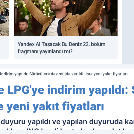
Yandex AI Taşacak Bu Deniz 22. bölüm
fragmanı yayınlandı mı?
dirim yapıldı: Sürücülere dev müjde verildi! İşte yeni yakıt fiyatları
 LPG'ye indirim yapıldı:
 yeni yakıt fiyatları
r duyuru yapıldı ve yapılan duyuruda k
aşıldı ve ING kredi kartıyla akaryakıt h