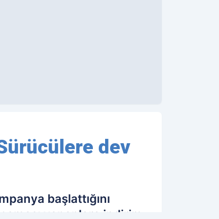
 Sürücülere dev
ampanya başlattığını
arcaması yapanlara indirim