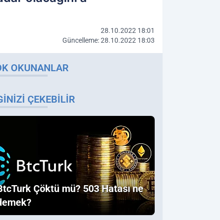
28.10.2022 18:01
Güncelleme: 28.10.2022 18:03
OK OKUNANLAR
GINIZI ÇEKEBILIR
BtcTurk Çöktü mü? 503 Hatası ne
demek?