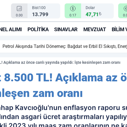
Bist100
Dolar
₺
13.799
47,71
0.00
0.17
0.
EL ALIMI
POLITIKA
SINAVLAR
MEVZUAT
BILIM 
ihi Dönemeç: Bağdat ve Erbil El Sıkıştı, Enerji Rotası Türkiye!
! Açıklama az önce canlı yayında yapıldı: İşte kesinleşen zam oranı
t 8.500 TL! Açıklama az ö
inleşen zam oranı
hap Kavcıoğlu'nun enflasyon raporu s
ndan asgari ücret araştırmaları yapılıyor
li 2023 yılı maaş zam oranlarının ne k