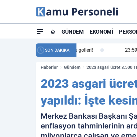
GÜNDEM
EKONOMI
PERSON
ay maç özeti ve golleri!
23:59
Petrol Akışında Tar
SON DAKİKA
Haberler
Gündem
2023 asgari ücret 8.500 TL
2023 asgari ücre
yapıldı: İşte kes
Merkez Bankası Başkanı Şa
enflasyon tahminlerinin ardı
milyonlarca çalışan ve emek