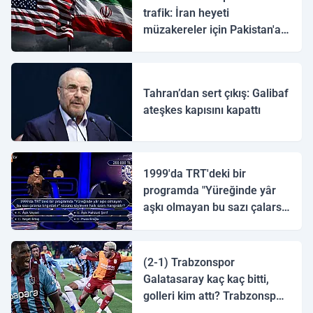
trafik: İran heyeti
müzakereler için Pakistan'a
ulaştı
Tahran’dan sert çıkış: Galibaf
ateşkes kapısını kapattı
1999'da TRT'deki bir
programda "Yüreğinde yâr
aşkı olmayan bu sazı çalarsa
tingirdatır" sözünü söyleyen
halk ozanı hangisidir?
(2-1) Trabzonspor
Galatasaray kaç kaç bitti,
golleri kim attı? Trabzonspor
Galatasaray maç özeti ve