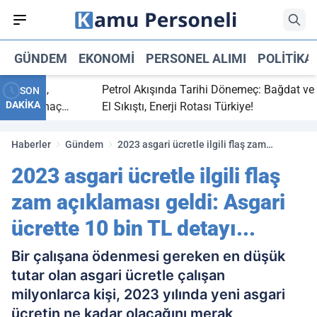
GÜNDEM
EKONOMI
PERSONEL ALIMI
POLITIKA
 bitti,
Petrol Akışında Tarihi Dönemeç: Bağdat ve Erb
SON
DAKİKA
asaray maç
El Sıkıştı, Enerji Rotası Türkiye!
Haberler
Gündem
2023 asgari ücretle ilgili flaş zam
açıklaması geldi: Asgari ücrette 10 bin TL
2023 asgari ücretle ilgili flaş
detayı...
zam açıklaması geldi: Asgari
ücrette 10 bin TL detayı...
Bir çalışana ödenmesi gereken en düşük
tutar olan asgari ücretle çalışan
milyonlarca kişi, 2023 yılında yeni asgari
ücretin ne kadar olacağını merak