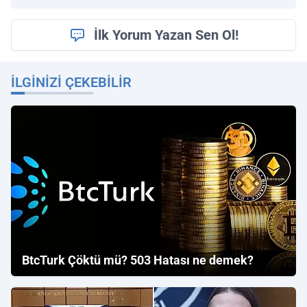
İlk Yorum Yazan Sen Ol!
İLGINIZI ÇEKEBILIR
BtcTurk Çöktü mü? 503 Hatası ne demek?