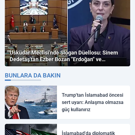
Üsküdar Meclisi'nde Slogan Düellosu: Sinem
Dedetaş'tan Ezber Bozan "Erdoğan" ve
"İmamoğlu" Çıkışı!
BUNLARA DA BAKIN
Trump'tan İslamabad öncesi
sert uyarı: Anlaşma olmazsa
güç kullanırız
İslamabad'da diplomatik