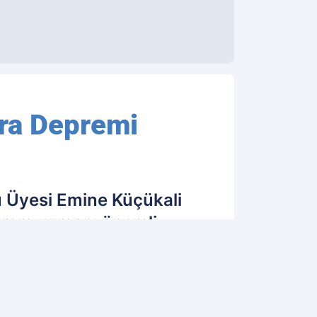
ra Depremi
u Üyesi Emine Küçükali
eprem uzmanı önemli
20.02.2023 11:13
Güncelleme: 20.02.2023 11:51