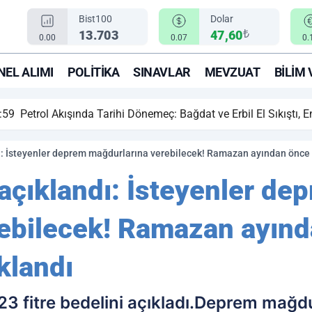
Bist100
Dolar
₺
13.703
47,60
0.00
0.07
0.
EL ALIMI
POLITIKA
SINAVLAR
MEVZUAT
BILIM 
ihi Dönemeç: Bağdat ve Erbil El Sıkıştı, Enerji Rotası Türkiye!
dı: İsteyenler deprem mağdurlarına verebilecek! Ramazan ayından önce v
 açıklandı: İsteyenler de
ebilecek! Ramazan ayın
klandı
23 fitre bedelini açıkladı.Deprem mağdu