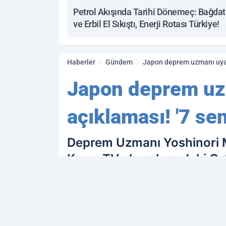
Petrol Akışında Tarihi Dönemeç: Bağdat
ve Erbil El Sıkıştı, Enerji Rotası Türkiye!
Haberler
Gündem
Japon deprem uzmanı uyar
Japon deprem uz
açıklaması! '7 se
Deprem Uzmanı Yoshinori Mo
Karar TV ekranlarındaki O
soruları yanıtladı.
PAYLAŞ