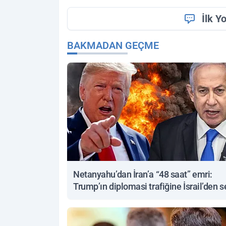
İlk Y
BAKMADAN GEÇME
Netanyahu’dan İran’a “48 saat” emri:
Trump’ın diplomasi trafiğine İsrail’den s
yanıt