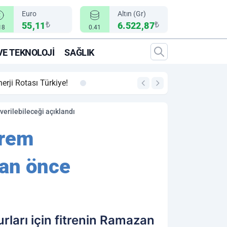
Euro
Altın (Gr)
₺
₺
55,11
6.522,87
18
0.41
VE TEKNOLOJI
SAĞLIK
00:12
"Epic Fury" Operasy
erilebileceği açıklandı
prem
dan önce
rları için fitrenin Ramazan