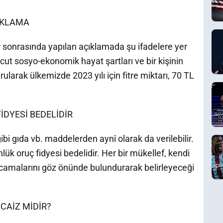
IKLAMA
r sonrasında yapılan açıklamada şu ifadelere yer
 mevcut sosyo-ekonomik hayat şartları ve bir kişinin
larak ülkemizde 2023 yılı için fitre miktarı, 70 TL
DYESİ BEDELİDİR
ibi gıda vb. maddelerden aynî olarak da verilebilir.
k oruç fidyesi bedelidir. Her bir mükellef, kendi
amalarını göz önünde bulundurarak belirleyeceği
CAİZ MİDİR?