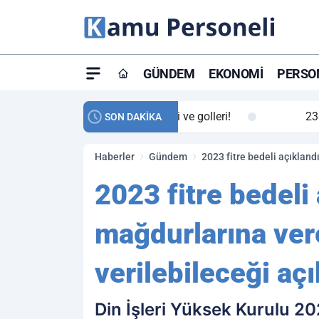
GÜNDEM
EKONOMI
PERSON
ay maç özeti ve golleri!
23:59
Petrol Akışında Tar
SON DAKİKA
Haberler
Gündem
2023 fitre bedeli açıklan
2023 fitre bedeli
mağdurlarına ver
verilebileceği açı
Din İşleri Yüksek Kurulu 20