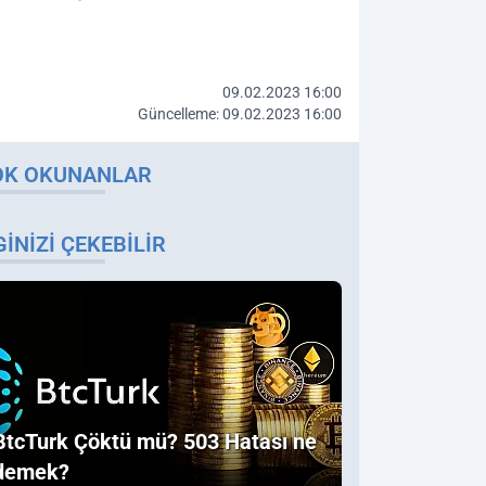
09.02.2023 16:00
Güncelleme: 09.02.2023 16:00
OK OKUNANLAR
GINIZI ÇEKEBILIR
BtcTurk Çöktü mü? 503 Hatası ne
demek?