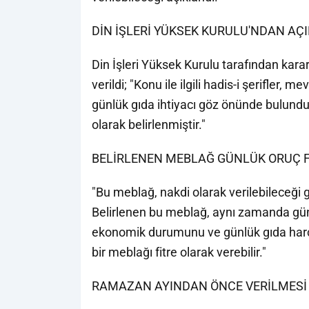
DİN İŞLERİ YÜKSEK KURULU'NDAN AÇ
Din İşleri Yüksek Kurulu tarafından kara
verildi; "Konu ile ilgili hadis-i şerifler,
günlük gıda ihtiyacı göz önünde bulunduru
olarak belirlenmiştir."
BELİRLENEN MEBLAĞ GÜNLÜK ORUÇ Fİ
"Bu meblağ, nakdi olarak verilebileceği g
Belirlenen bu meblağ, aynı zamanda günlü
ekonomik durumunu ve günlük gıda harc
bir meblağı fitre olarak verebilir."
RAMAZAN AYINDAN ÖNCE VERİLMESİ 