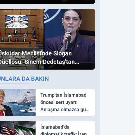
Üsküdar Meclisi'nde Slogan
Düellosu: Sinem Dedetaş'tan
Ezber Bozan "Erdoğan" ve
UNLARA DA BAKIN
"İmamoğlu" Çıkışı!
Trump'tan İslamabad
öncesi sert uyarı:
Anlaşma olmazsa güç
kullanırız
İslamabad'da
diplomatik trafik: İran