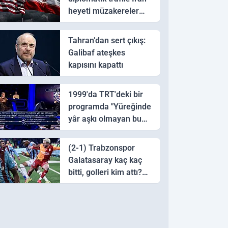
heyeti müzakereler
için Pakistan'a ulaştı
Tahran’dan sert çıkış:
Galibaf ateşkes
kapısını kapattı
1999'da TRT'deki bir
programda "Yüreğinde
yâr aşkı olmayan bu
sazı çalarsa tingirdatır"
sözünü söyleyen halk
(2-1) Trabzonspor
ozanı hangisidir?
Galatasaray kaç kaç
bitti, golleri kim attı?
Trabzonspor
Galatasaray maç özeti
ve golleri!