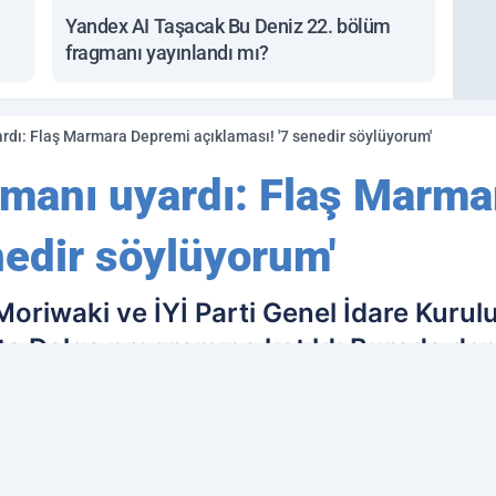
Yandex AI Taşacak Bu Deniz 22. bölüm
fragmanı yayınlandı mı?
dı: Flaş Marmara Depremi açıklaması! '7 senedir söylüyorum'
manı uyardı: Flaş Marma
nedir söylüyorum'
riwaki ve İYİ Parti Genel İdare Kurul
rta Dalga programına katıldı.Burada d