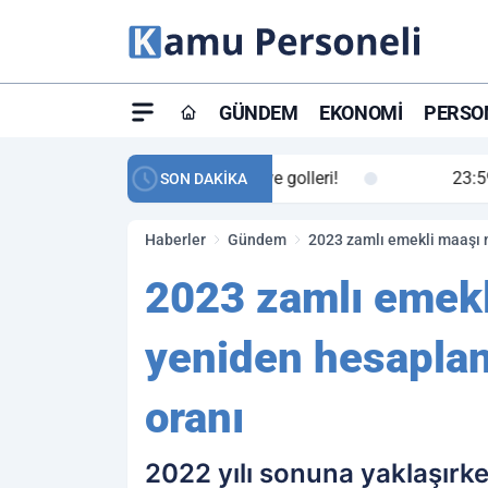
GÜNDEM
EKONOMI
PERSON
ay maç özeti ve golleri!
23:59
Petrol Akışında Tar
SON DAKİKA
Haberler
Gündem
2023 zamlı emekli maaşı 
2023 zamlı emekl
yeniden hesaplan
oranı
2022 yılı sonuna yaklaşırk