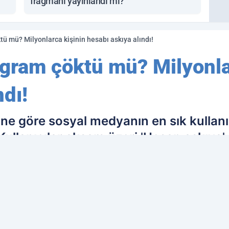
fragmanı yayınlandı mı?
tü mü? Milyonlarca kişinin hesabı askıya alındı!
agram çöktü mü? Milyonla
ndı!
ine göre sosyal medyanın en sık kullanı
lanıcılar akşam üzeri 'Hesap askıya' alı
esabına giremediklerini ifade etti.
ih edilen kaynak olarak ekleyin!
Ç