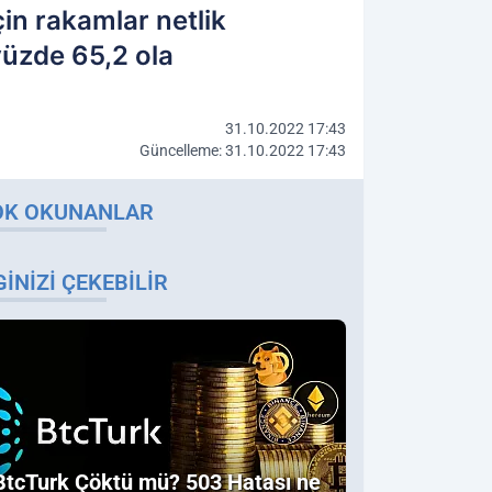
çin rakamlar netlik
yüzde 65,2 ola
31.10.2022 17:43
Güncelleme: 31.10.2022 17:43
OK OKUNANLAR
GINIZI ÇEKEBILIR
BtcTurk Çöktü mü? 503 Hatası ne