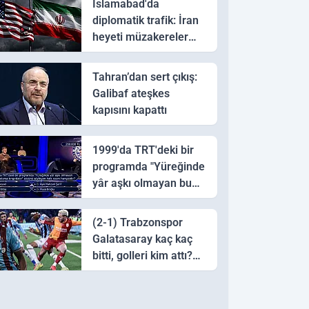
İslamabad'da
diplomatik trafik: İran
heyeti müzakereler
için Pakistan'a ulaştı
Tahran’dan sert çıkış:
Galibaf ateşkes
kapısını kapattı
1999'da TRT'deki bir
programda "Yüreğinde
yâr aşkı olmayan bu
sazı çalarsa tingirdatır"
sözünü söyleyen halk
(2-1) Trabzonspor
ozanı hangisidir?
Galatasaray kaç kaç
bitti, golleri kim attı?
Trabzonspor
Galatasaray maç özeti
ve golleri!