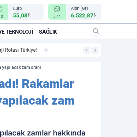
Euro
Altın (Gr)
₺
₺
55,08
6.522,87
13
0.41
VE TEKNOLOJI
SAĞLIK
00:12
"Epic Fury" Operasy
a yapılacak zam oranı
adı! Rakamlar
yapılacak zam
apılacak zamlar hakkında