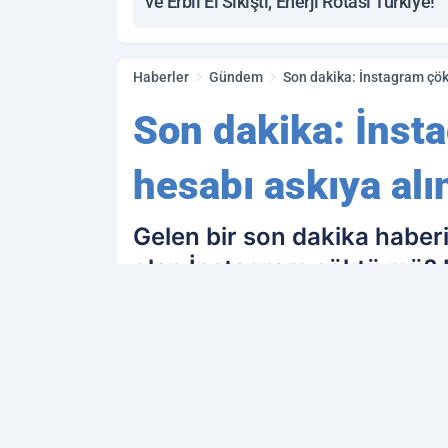
ve Erbil El Sıkıştı, Enerji Rotası Türkiye!
Haberler
Gündem
Son dakika: İnstagram çök
Son dakika: İnst
hesabı askıya alı
Gelen bir son dakika haber
olan İnstagram çöktü mü? Kul
karşılaştı.Çok sayıda kişi h
PAYLAŞ
Kamu Personeli
kaynağını Google'da terc