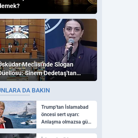
demek?
Üsküdar Meclisi'nde Slogan
Düellosu: Sinem Dedetaş'tan
Ezber Bozan "Erdoğan" ve
UNLARA DA BAKIN
"İmamoğlu" Çıkışı!
Trump'tan İslamabad
öncesi sert uyarı:
Anlaşma olmazsa güç
kullanırız