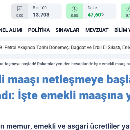
Bist100
Dolar
₺
13.703
47,60
0.00
0.08
0.
EL ALIMI
POLITIKA
SINAVLAR
MEVZUAT
BILIM 
ihi Dönemeç: Bağdat ve Erbil El Sıkıştı, Enerji Rotası Türkiye!
netleşmeye başladı! Rakamlar yeniden hesaplandı: İşte emekli maaşın
i maaşı netleşmeye başl
dı: İşte emekli maaşına 
en memur, emekli ve asgari ücretliler y