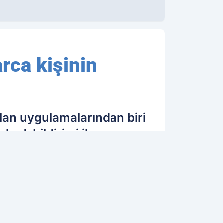
rca kişinin
lan uygulamalarından biri
ndı bildirimi ile
31.10.2022 17:07
Güncelleme: 31.10.2022 17:07
OK OKUNANLAR