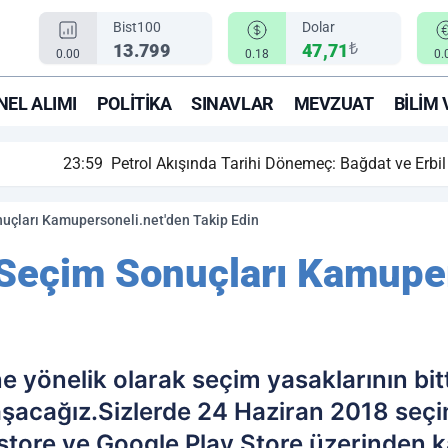
Bist100
Dolar
₺
13.799
47,71
0.00
0.18
0.
EL ALIMI
POLITIKA
SINAVLAR
MEVZUAT
BILIM 
ihi Dönemeç: Bağdat ve Erbil El Sıkıştı, Enerji Rotası Türkiye!
uçları Kamupersoneli.net'den Takip Edin
Seçim Sonuçları Kamuper
 yönelik olarak seçim yasaklarının bitt
aşacağız.Sizlerde 24 Haziran 2018 seçi
store ve Google Play Store üzerinden 