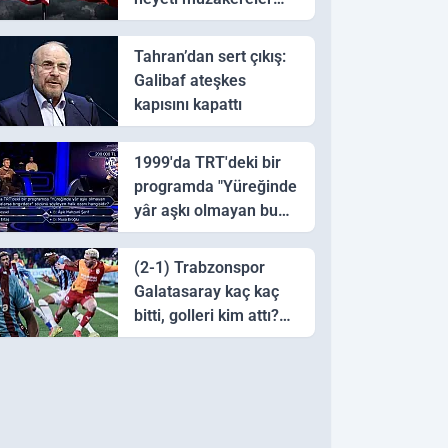
için Pakistan'a ulaştı
Tahran’dan sert çıkış:
Galibaf ateşkes
kapısını kapattı
1999'da TRT'deki bir
programda "Yüreğinde
yâr aşkı olmayan bu
sazı çalarsa tingirdatır"
sözünü söyleyen halk
(2-1) Trabzonspor
ozanı hangisidir?
Galatasaray kaç kaç
bitti, golleri kim attı?
Trabzonspor
Galatasaray maç özeti
ve golleri!