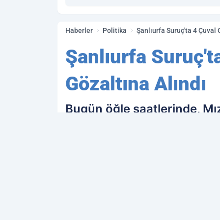
Haberler
Politika
Şanlıurfa Suruç'ta 4 Çuval O
Şanlıurfa Suruç'ta
Gözaltına Alındı
Bugün öğle saatlerinde, Mız
sayıda mühürlü oy pusulası g
ekipleri, harekete geçti.Po
PAYLAŞ
Kamu Personeli
kaynağını Google'da terc