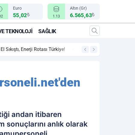
Euro
Altın (Gr)
₺
₺
55,02
6.565,63
02
1.13
VE TEKNOLOJI
SAĞLIK
00:12
"Epic Fury" Operasy
soneli.net'den
iği andan itibaren
m sonuçlarını anlık olarak
kamupersoneli.