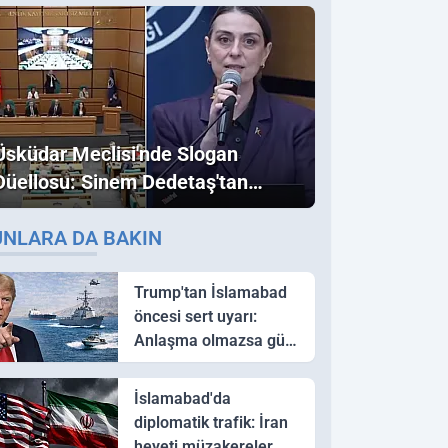
Üsküdar Meclisi'nde Slogan
Düellosu: Sinem Dedetaş'tan
Ezber Bozan "Erdoğan" ve
UNLARA DA BAKIN
"İmamoğlu" Çıkışı!
Trump'tan İslamabad
öncesi sert uyarı:
Anlaşma olmazsa güç
kullanırız
İslamabad'da
diplomatik trafik: İran
heyeti müzakereler