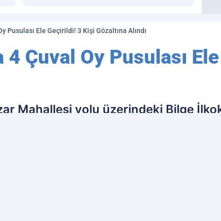
y Pusulası Ele Geçirildi! 3 Kişi Gözaltına Alındı
 4 Çuval Oy Pusulası Ele 
ar Mahallesi yolu üzerindeki Bilge İlko
etirileceği ve sandıklardakilerle değişti
lis ekipleri okulun yakınında 27 BSU 52
ih edilen kaynak olarak ekleyin!
Ç