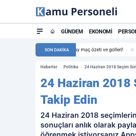
GÜNDEM
EKONOMI
PERSON
ay maç özeti ve golleri!
23:59
Petrol Akışında Tar
SON DAKİKA
Haberler
Politika
24 Haziran 2018 Seçim Son
24 Haziran 2018 
Takip Edin
24 Haziran 2018 seçimlerine
sonuçları anlık olarak payl
öğrenmek istiyorsanız App