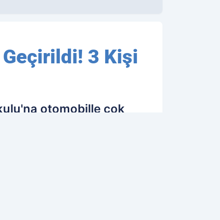
Geçirildi! 3 Kişi
kulu'na otomobille çok
rileceği bilgisini alan polis
24.06.2018 13:38
Güncelleme: 24.06.2018 13:38
OK OKUNANLAR