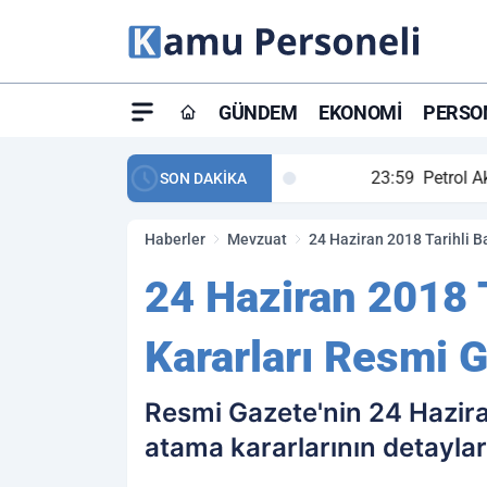
GÜNDEM
EKONOMI
PERSON
ay maç özeti ve golleri!
23:59
Petrol Akışında Tar
SON DAKİKA
Haberler
Mevzuat
24 Haziran 2018 Tarihli B
24 Haziran 2018 T
Kararları Resmi 
Resmi Gazete'nin 24 Haziran
atama kararlarının detayla