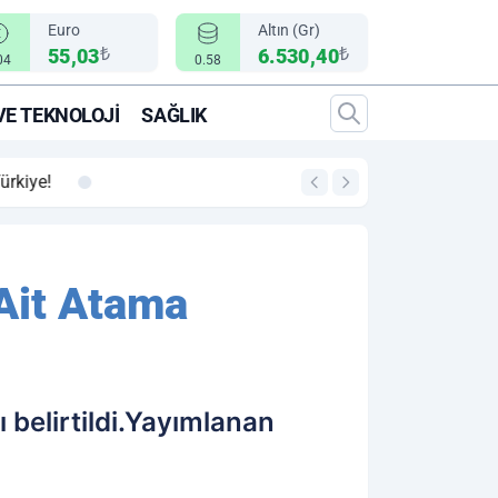
Euro
Altın (Gr)
₺
₺
55,03
6.530,40
04
0.58
VE TEKNOLOJI
SAĞLIK
00:12
"Epic Fury" Operasy
 Ait Atama
 belirtildi.Yayımlanan