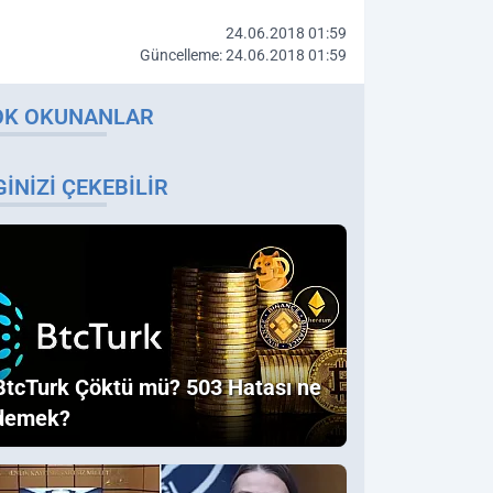
24.06.2018 01:59
Güncelleme: 24.06.2018 01:59
OK OKUNANLAR
GINIZI ÇEKEBILIR
BtcTurk Çöktü mü? 503 Hatası ne
demek?