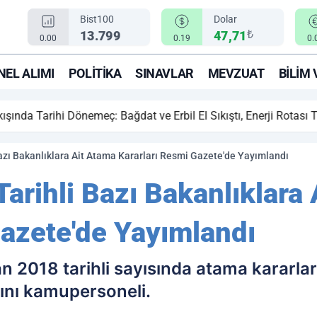
Bist100
Dolar
₺
13.799
47,71
0.00
0.19
0.
EL ALIMI
POLITIKA
SINAVLAR
MEVZUAT
BILIM 
ihi Dönemeç: Bağdat ve Erbil El Sıkıştı, Enerji Rotası Türkiye!
azı Bakanlıklara Ait Atama Kararları Resmi Gazete'de Yayımlandı
arihli Bazı Bakanlıklara
Gazete'de Yayımlandı
 2018 tarihli sayısında atama kararları
rını kamupersoneli.