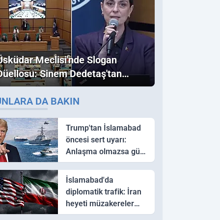
Üsküdar Meclisi'nde Slogan
Düellosu: Sinem Dedetaş'tan
Ezber Bozan "Erdoğan" ve
UNLARA DA BAKIN
"İmamoğlu" Çıkışı!
Trump'tan İslamabad
öncesi sert uyarı:
Anlaşma olmazsa güç
kullanırız
İslamabad'da
diplomatik trafik: İran
heyeti müzakereler
için Pakistan'a ulaştı