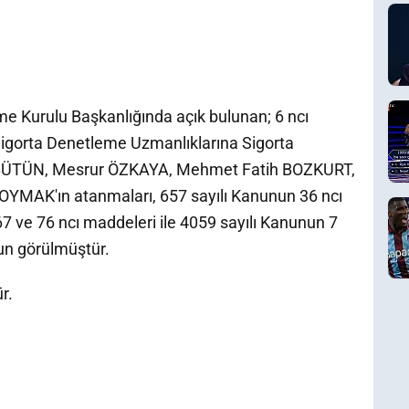
me Kurulu Başkanlığında açık bulunan; 6 ncı
Sigorta Denetleme Uzmanlıklarına Sigorta
 BÜTÜN, Mesrur ÖZKAYA, Mehmet Fatih BOZKURT,
AK'ın atanmaları, 657 sayılı Kanunun 36 ncı
 67 ve 76 ncı maddeleri ile 4059 sayılı Kanunun 7
un görülmüştür.
r.