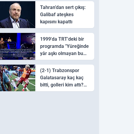
Tahran’dan sert çıkış:
Galibaf ateşkes
kapısını kapattı
1999'da TRT'deki bir
programda "Yüreğinde
yâr aşkı olmayan bu
sazı çalarsa tingirdatır"
sözünü söyleyen halk
(2-1) Trabzonspor
ozanı hangisidir?
Galatasaray kaç kaç
bitti, golleri kim attı?
Trabzonspor
Galatasaray maç özeti
ve golleri!