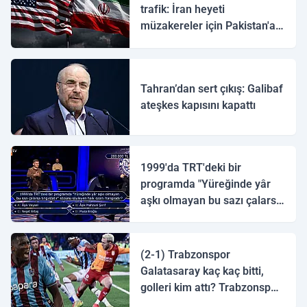
trafik: İran heyeti
müzakereler için Pakistan'a
ulaştı
Tahran’dan sert çıkış: Galibaf
ateşkes kapısını kapattı
1999'da TRT'deki bir
programda "Yüreğinde yâr
aşkı olmayan bu sazı çalarsa
tingirdatır" sözünü söyleyen
halk ozanı hangisidir?
(2-1) Trabzonspor
Galatasaray kaç kaç bitti,
golleri kim attı? Trabzonspor
Galatasaray maç özeti ve