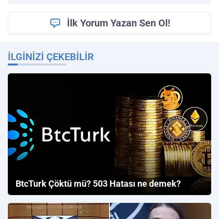
İlk Yorum Yazan Sen Ol!
İLGINIZI ÇEKEBILIR
BtcTurk Çöktü mü? 503 Hatası ne demek?