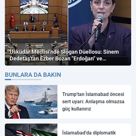
Üsküdar Meclisi'nde Slogan Düellosu: Sinem
Dedetaş'tan Ezber Bozan "Erdoğan" ve
"İmamoğlu" Çıkışı!
BUNLARA DA BAKIN
Trump'tan İslamabad öncesi
sert uyarı: Anlaşma olmazsa
güç kullanırız
İslamabad'da diplomatik