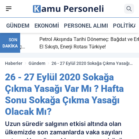
GÜNDEM
EKONOMI
PERSONEL ALIMI
POLITIKA
itti,
Petrol Akışında Tarihi Dönemeç: Bağdat ve Erbil
SON
DAKİKA
ray maç
El Sıkıştı, Enerji Rotası Türkiye!
Haberler
Gündem
26 - 27 Eylül 2020 Sokağa Çıkma Yasağı
Var Mı ? Hafta Sonu Sokağa Çıkma Yasağı
26 - 27 Eylül 2020 Sokağa
Olacak Mı?
Çıkma Yasağı Var Mı ? Hafta
Sonu Sokağa Çıkma Yasağı
Olacak Mı?
Uzun süredir salgının etkisi altında olan
ülkemizde son zamanlarda vaka sayıları