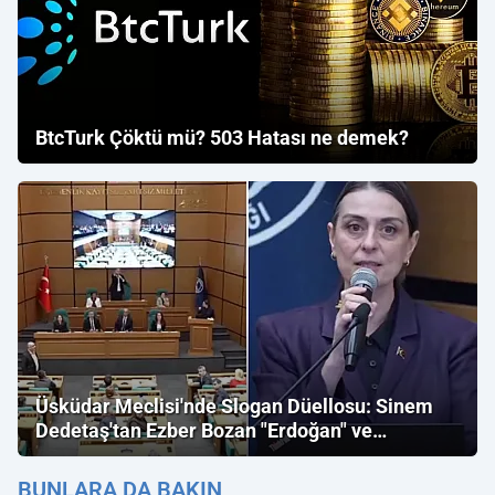
BtcTurk Çöktü mü? 503 Hatası ne demek?
Üsküdar Meclisi'nde Slogan Düellosu: Sinem
Dedetaş'tan Ezber Bozan "Erdoğan" ve
"İmamoğlu" Çıkışı!
BUNLARA DA BAKIN