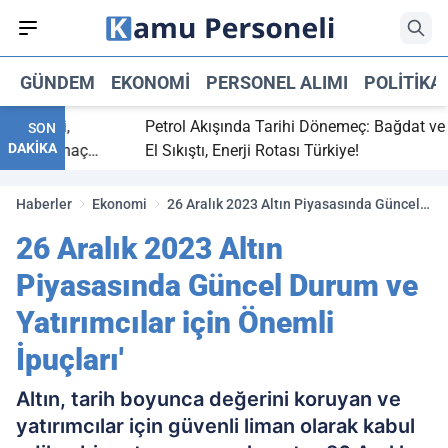
GÜNDEM
EKONOMI
PERSONEL ALIMI
POLITIKA
 bitti,
Petrol Akışında Tarihi Dönemeç: Bağdat ve Erb
SON
DAKİKA
saray maç
El Sıkıştı, Enerji Rotası Türkiye!
Haberler
Ekonomi
26 Aralık 2023 Altın Piyasasında Güncel
Durum ve Yatırımcılar için Önemli
26 Aralık 2023 Altın
İpuçları'
Piyasasında Güncel Durum ve
Yatırımcılar için Önemli
İpuçları'
Altın, tarih boyunca değerini koruyan ve
yatırımcılar için güvenli liman olarak kabul