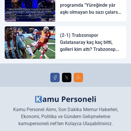
programda "Yüreğinde yâr
aşkı olmayan bu sazı çalarsa
tingirdatır" sözünü söyleyen
halk ozanı hangisidir?
(2-1) Trabzonspor
Galatasaray kaç kaç bitti,
golleri kim attı? Trabzonspor
Galatasaray maç özeti ve
golleri!
Kamu Personel Alımı, Son Dakika Memur Haberleri,
Ekonomi, Politika ve Gündem Gelişmelerine
kamupersoneli.net'ten Kolayca Ulaşabilirsiniz.