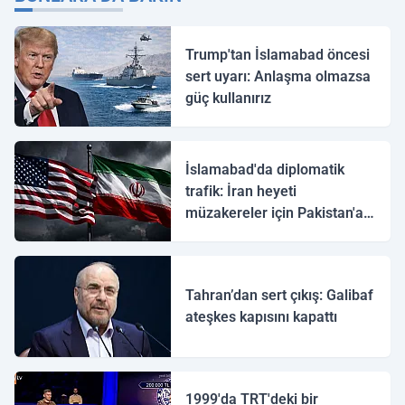
Trump'tan İslamabad öncesi
sert uyarı: Anlaşma olmazsa
güç kullanırız
İslamabad'da diplomatik
trafik: İran heyeti
müzakereler için Pakistan'a
ulaştı
Tahran’dan sert çıkış: Galibaf
ateşkes kapısını kapattı
1999'da TRT'deki bir