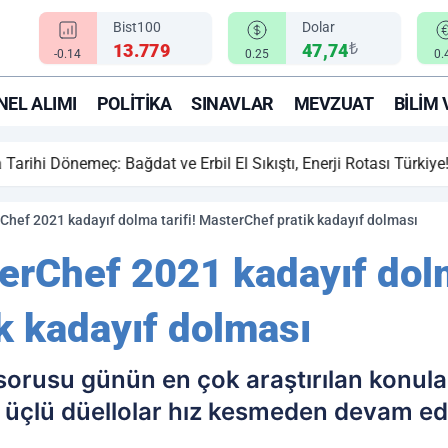
Bist100
Dolar
₺
13.779
47,74
-0.14
0.25
0.
EL ALIMI
POLITIKA
SINAVLAR
MEVZUAT
BILIM 
ihi Dönemeç: Bağdat ve Erbil El Sıkıştı, Enerji Rotası Türkiye!
ef 2021 kadayıf dolma tarifi! MasterChef pratik kadayıf dolması
Chef 2021 kadayıf dolma
k kadayıf dolması
 sorusu günün en çok araştırılan konular
 üçlü düellolar hız kesmeden devam ed