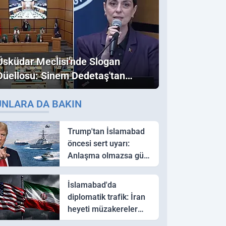
Üsküdar Meclisi'nde Slogan
Düellosu: Sinem Dedetaş'tan
Ezber Bozan "Erdoğan" ve
UNLARA DA BAKIN
"İmamoğlu" Çıkışı!
Trump'tan İslamabad
öncesi sert uyarı:
Anlaşma olmazsa güç
kullanırız
İslamabad'da
diplomatik trafik: İran
heyeti müzakereler
için Pakistan'a ulaştı