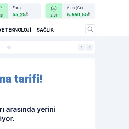
Euro
Altın (Gr)
₺
₺
55,25
6.660,55
43
2.59
VE TEKNOLOJI
SAĞLIK
00:12
"Epic Fury" Operasy
 tarifi!
ı arasında yerini
iyor.