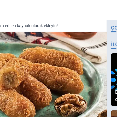
ih edilen kaynak olarak ekleyin!
Ç
İL