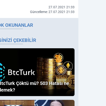
27.07.2021 21:33
Güncelleme: 27.07.2021 21:33
OK OKUNANLAR
GINIZI ÇEKEBILIR
BtcTurk Çöktü mü? 503 Hatası ne
demek?