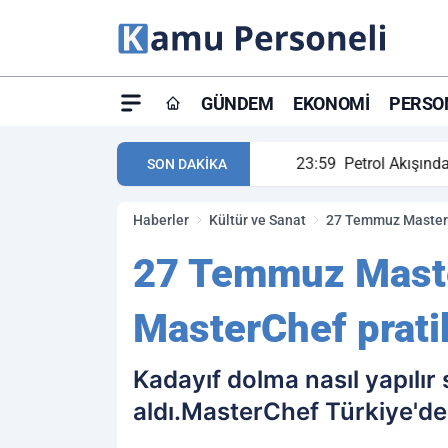
GÜNDEM
EKONOMI
PERSON
ay maç özeti ve golleri!
23:59
Petrol Akışında Tar
SON DAKİKA
Haberler
Kültür ve Sanat
27 Temmuz MasterCh
27 Temmuz Master
MasterChef prati
Kadayıf dolma nasıl yapılır
aldı.MasterChef Türkiye'de