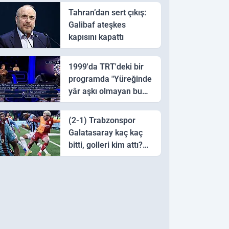
Tahran’dan sert çıkış:
Galibaf ateşkes
kapısını kapattı
1999'da TRT'deki bir
programda "Yüreğinde
yâr aşkı olmayan bu
sazı çalarsa tingirdatır"
sözünü söyleyen halk
(2-1) Trabzonspor
ozanı hangisidir?
Galatasaray kaç kaç
bitti, golleri kim attı?
Trabzonspor
Galatasaray maç özeti
ve golleri!