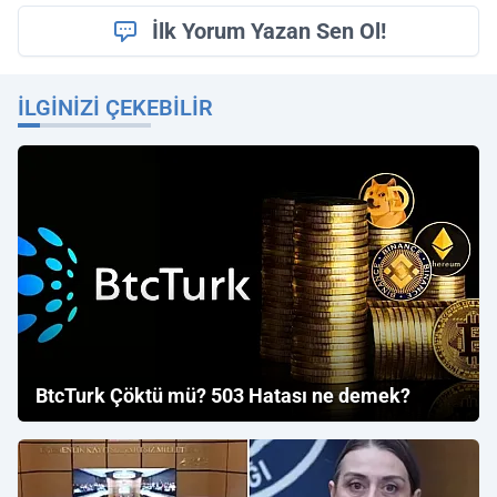
İlk Yorum Yazan Sen Ol!
İLGINIZI ÇEKEBILIR
BtcTurk Çöktü mü? 503 Hatası ne demek?