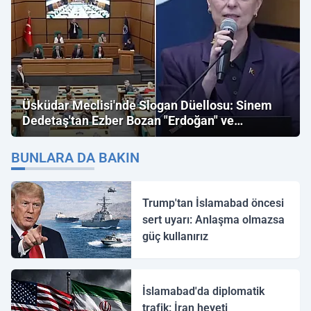
Üsküdar Meclisi'nde Slogan Düellosu: Sinem
Dedetaş'tan Ezber Bozan "Erdoğan" ve
"İmamoğlu" Çıkışı!
BUNLARA DA BAKIN
Trump'tan İslamabad öncesi
sert uyarı: Anlaşma olmazsa
güç kullanırız
İslamabad'da diplomatik
trafik: İran heyeti