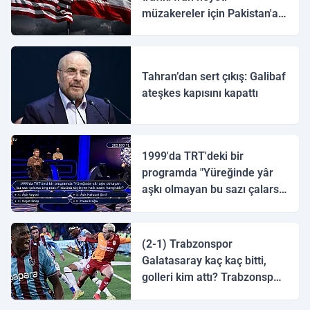
müzakereler için Pakistan'a
ulaştı
Tahran’dan sert çıkış: Galibaf
ateşkes kapısını kapattı
1999'da TRT'deki bir
programda "Yüreğinde yâr
aşkı olmayan bu sazı çalarsa
tingirdatır" sözünü söyleyen
halk ozanı hangisidir?
(2-1) Trabzonspor
Galatasaray kaç kaç bitti,
golleri kim attı? Trabzonspor
Galatasaray maç özeti ve