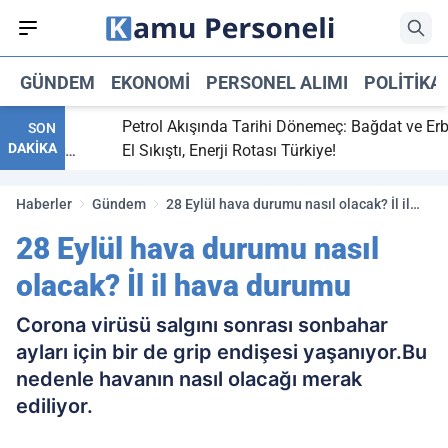
GÜNDEM
EKONOMI
PERSONEL ALIMI
POLITIKA
tti,
Petrol Akışında Tarihi Dönemeç: Bağdat ve Erbil
SON
DAKİKA
ay maç
El Sıkıştı, Enerji Rotası Türkiye!
Haberler
Gündem
28 Eylül hava durumu nasıl olacak? İl il
hava durumu
28 Eylül hava durumu nasıl
olacak? İl il hava durumu
Corona virüsü salgını sonrası sonbahar
ayları için bir de grip endişesi yaşanıyor.Bu
nedenle havanın nasıl olacağı merak
ediliyor.