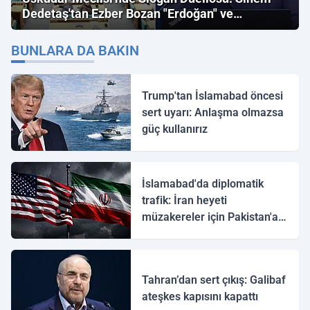
Dedetaş'tan Ezber Bozan "Erdoğan" ve
"İmamoğlu" Çıkışı!
BUNLARA DA BAKIN
Trump'tan İslamabad öncesi
sert uyarı: Anlaşma olmazsa
güç kullanırız
İslamabad'da diplomatik
trafik: İran heyeti
müzakereler için Pakistan'a
ulaştı
Tahran’dan sert çıkış: Galibaf
ateşkes kapısını kapattı