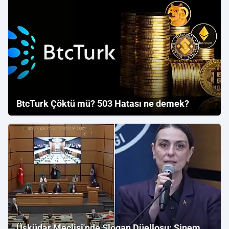
BtcTurk Çöktü mü? 503 Hatası ne demek?
Üsküdar Meclisi'nde Slogan Düellosu: Sinem