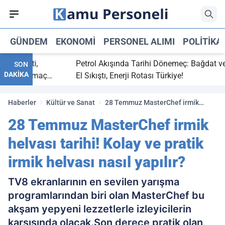
GÜNDEM
EKONOMI
PERSONEL ALIMI
POLITIKA
ç bitti,
Petrol Akışında Tarihi Dönemeç: Bağdat ve Erb
SON
DAKİKA
asaray maç
El Sıkıştı, Enerji Rotası Türkiye!
Haberler
Kültür ve Sanat
28 Temmuz MasterChef irmik
helvası tarihi! Kolay ve pratik irmik
28 Temmuz MasterChef irmik
helvası nasıl yapılır?
helvası tarihi! Kolay ve pratik
irmik helvası nasıl yapılır?
TV8 ekranlarının en sevilen yarışma
programlarından biri olan MasterChef bu
akşam yepyeni lezzetlerle izleyicilerin
karşısında olacak.Son derece pratik olan