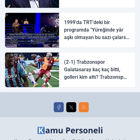
1999'da TRT'deki bir
programda "Yüreğinde yâr
aşkı olmayan bu sazı çalarsa
tingirdatır" sözünü söyleyen
halk ozanı hangisidir?
(2-1) Trabzonspor
Galatasaray kaç kaç bitti,
golleri kim attı? Trabzonspor
Galatasaray maç özeti ve
golleri!