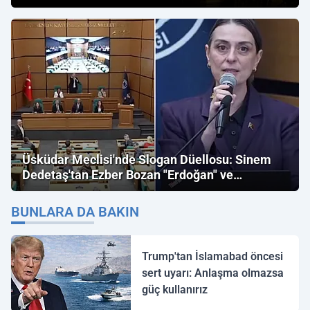
Üsküdar Meclisi'nde Slogan Düellosu: Sinem
Dedetaş'tan Ezber Bozan "Erdoğan" ve
"İmamoğlu" Çıkışı!
BUNLARA DA BAKIN
Trump'tan İslamabad öncesi
sert uyarı: Anlaşma olmazsa
güç kullanırız