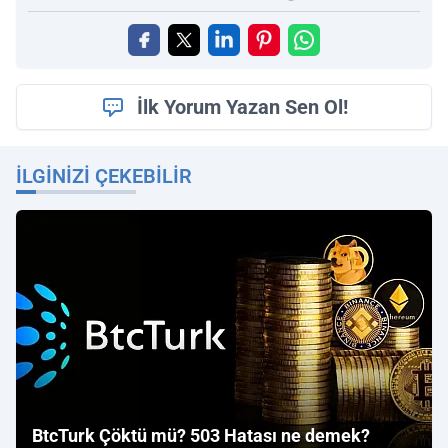
İlk Yorum Yazan Sen Ol!
İLGINIZI ÇEKEBILIR
BtcTurk Çöktü mü? 503 Hatası ne demek?