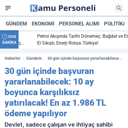
GÜNDEM
EKONOMI
PERSONEL ALIMI
POLITIKA
itti,
Petrol Akışında Tarihi Dönemeç: Bağdat ve Erbil
SON
DAKİKA
ray maç
El Sıkıştı, Enerji Rotası Türkiye!
Haberler
Gündem
30 gün içinde başvuran yararlanabilecek:
10 ay boyunca karşılıksız yatırılacak! En
30 gün içinde başvuran
az 1.986 TL ödeme yapılıyor
yararlanabilecek: 10 ay
boyunca karşılıksız
yatırılacak! En az 1.986 TL
ödeme yapılıyor
Devlet, sadece çalışan ve ihtiyaç sahibi