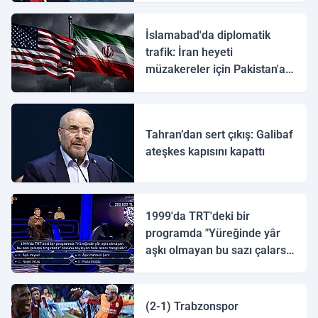
İslamabad'da diplomatik
trafik: İran heyeti
müzakereler için Pakistan'a
ulaştı
Tahran’dan sert çıkış: Galibaf
ateşkes kapısını kapattı
1999'da TRT'deki bir
programda "Yüreğinde yâr
aşkı olmayan bu sazı çalarsa
tingirdatır" sözünü söyleyen
halk ozanı hangisidir?
(2-1) Trabzonspor