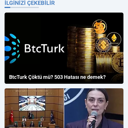
İLGINIZI ÇEKEBILIR
BtcTurk Çöktü mü? 503 Hatası ne demek?