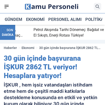
GÜNDEM
EKONOMI
PERSONEL ALIMI
POLITIKA
 bitti,
Petrol Akışında Tarihi Dönemeç: Bağdat ve Erb
SON
DAKİKA
saray maç
El Sıkıştı, Enerji Rotası Türkiye!
Haberler
Ekonomi
30 gün içinde başvurana İŞKUR 2862 TL
veriyor! Hesaplara yatıyor!
30 gün içinde başvurana
İŞKUR 2862 TL veriyor!
Hesaplara yatıyor!
İŞKUR , hem işsiz vatandaşları istihdam
etme hem de çeşitli maddi katkılarla
destekleme konusunda en etkili ve yetkin
kurum olarak biliniyor.30 gün içinde