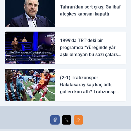
Tahran’dan sert çıkış: Galibaf
ateşkes kapısını kapattı
1999'da TRT'deki bir
programda "Yüreğinde yâr
aşkı olmayan bu sazı çalarsa
tingirdatır" sözünü söyleyen
halk ozanı hangisidir?
(2-1) Trabzonspor
Galatasaray kaç kaç bitti,
golleri kim attı? Trabzonspor
Galatasaray maç özeti ve
golleri!