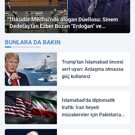
Üsküdar Meclisi'nde Slogan Düellosu: Sinem
Dedetaş'tan Ezber Bozan "Erdoğan" ve
"İmamoğlu" Çıkışı!
BUNLARA DA BAKIN
Trump'tan İslamabad öncesi
sert uyarı: Anlaşma olmazsa
güç kullanırız
İslamabad'da diplomatik
trafik: İran heyeti
müzakereler için Pakistan'a
ulaştı