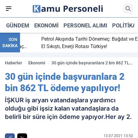
GÜNDEM
EKONOMI
PERSONEL ALIMI
POLITIKA
itti,
Petrol Akışında Tarihi Dönemeç: Bağdat ve Erbil
SON
DAKİKA
ray maç
El Sıkıştı, Enerji Rotası Türkiye!
Haberler
Ekonomi
30 gün içinde başvuranlara 2 bin 862 TL
ödeme yapılıyor!
30 gün içinde başvuranlara 2
bin 862 TL ödeme yapılıyor!
İŞKUR iş aryan vatandaşlara yardımcı
olduğu gibi işsiz kalan vatandaşlara da
belirli bir süre için ödeme yapıyor.Her ay 2.
13.07.2021 13:52