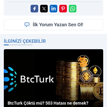
İlk Yorum Yazan Sen Ol!
İLGINIZI ÇEKEBILIR
BtcTurk Çöktü mü? 503 Hatası ne demek?