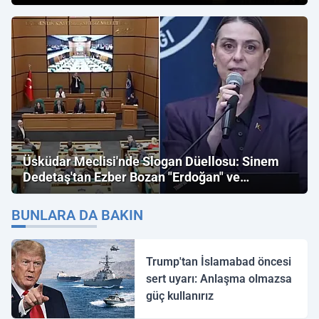
Üsküdar Meclisi'nde Slogan Düellosu: Sinem
Dedetaş'tan Ezber Bozan "Erdoğan" ve
"İmamoğlu" Çıkışı!
BUNLARA DA BAKIN
Trump'tan İslamabad öncesi
sert uyarı: Anlaşma olmazsa
güç kullanırız