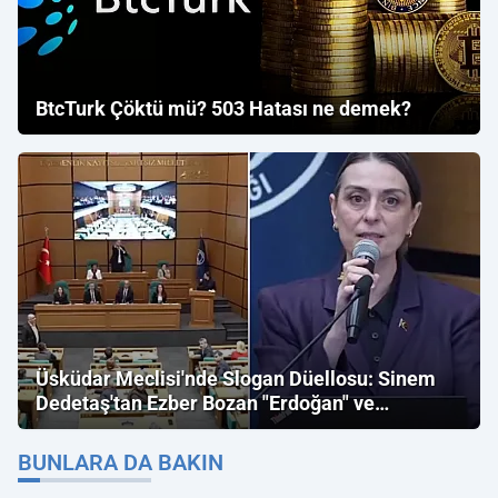
BtcTurk Çöktü mü? 503 Hatası ne demek?
Üsküdar Meclisi'nde Slogan Düellosu: Sinem
Dedetaş'tan Ezber Bozan "Erdoğan" ve
"İmamoğlu" Çıkışı!
BUNLARA DA BAKIN