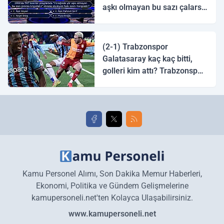
aşkı olmayan bu sazı çalarsa
tingirdatır" sözünü söyleyen
halk ozanı hangisidir?
(2-1) Trabzonspor
Galatasaray kaç kaç bitti,
golleri kim attı? Trabzonspor
Galatasaray maç özeti ve
golleri!
Kamu Personel Alımı, Son Dakika Memur Haberleri,
Ekonomi, Politika ve Gündem Gelişmelerine
kamupersoneli.net'ten Kolayca Ulaşabilirsiniz.
www.kamupersoneli.net