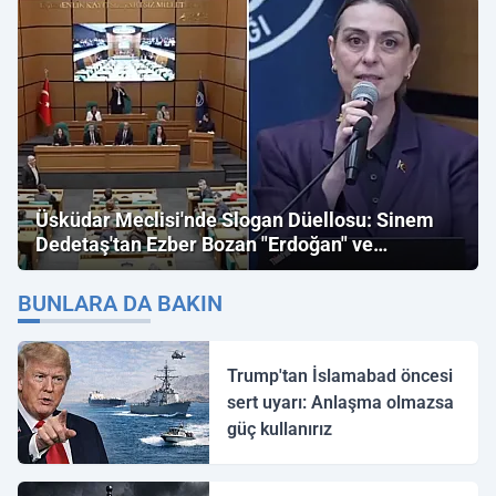
Üsküdar Meclisi'nde Slogan Düellosu: Sinem
Dedetaş'tan Ezber Bozan "Erdoğan" ve
"İmamoğlu" Çıkışı!
BUNLARA DA BAKIN
Trump'tan İslamabad öncesi
sert uyarı: Anlaşma olmazsa
güç kullanırız