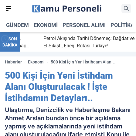
GÜNDEM
EKONOMI
PERSONEL ALIMI
POLITIKA
bitti,
Petrol Akışında Tarihi Dönemeç: Bağdat ve Erbi
SON
DAKİKA
saray maç
El Sıkıştı, Enerji Rotası Türkiye!
Haberler
Ekonomi
500 Kişi İçin Yeni İstihdam Alanı
Oluşturulacak ! İşte İstihdamın Detayları..
500 Kişi İçin Yeni İstihdam
Alanı Oluşturulacak ! İşte
İstihdamın Detayları..
Ulaştırma, Denizcilik ve Haberleşme Bakanı
Ahmet Arslan bundan önce bir açıklama
yapmış ve açıklamalarında yeni istihdam
alanı oluşturulacağını ifade etmişti.Konu ile