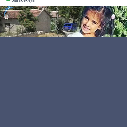
olarak ekleyin!
Kamu Personeli
Editör
Ankara'nın Polatlı ilçesi Uzunbeyli Mahallesinde 7
gün önce Eylül Yağlıkara kaybolmuştu. Eylül
Yağlıkara'yı arama çalışmaları çok sıkı bir şekilde