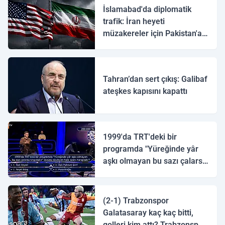
İslamabad'da diplomatik
trafik: İran heyeti
müzakereler için Pakistan'a
ulaştı
Tahran’dan sert çıkış: Galibaf
ateşkes kapısını kapattı
1999'da TRT'deki bir
programda "Yüreğinde yâr
aşkı olmayan bu sazı çalarsa
tingirdatır" sözünü söyleyen
halk ozanı hangisidir?
(2-1) Trabzonspor
Galatasaray kaç kaç bitti,
golleri kim attı? Trabzonspor