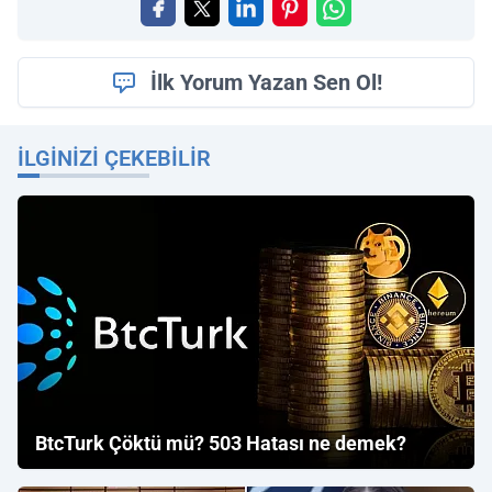
İlk Yorum Yazan Sen Ol!
İLGINIZI ÇEKEBILIR
BtcTurk Çöktü mü? 503 Hatası ne demek?