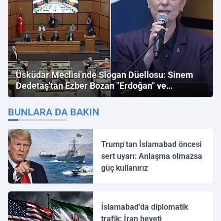
Üsküdar Meclisi'nde Slogan Düellosu: Sinem
Dedetaş'tan Ezber Bozan "Erdoğan" ve
"İmamoğlu" Çıkışı!
BUNLARA DA BAKIN
Trump'tan İslamabad öncesi
sert uyarı: Anlaşma olmazsa
güç kullanırız
İslamabad'da diplomatik
trafik: İran heyeti