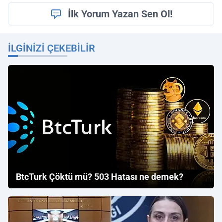
İlk Yorum Yazan Sen Ol!
İLGINIZI ÇEKEBILIR
BtcTurk Çöktü mü? 503 Hatası ne demek?