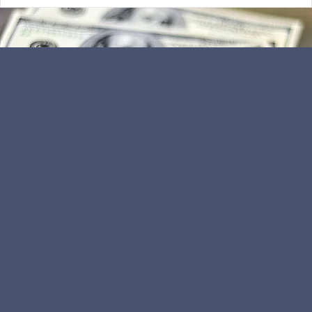
Kamu Personeli
Editör
Elinde doları olan ya da dolar alacakları yakından
ilgilendiren önemli bir açıklama yapıldı. Gelen son
habere göre doların 2 hafta sonra göreceği rakam
resmen belli oldu. Peki, 1 dolar kaç TL olacak? İşte