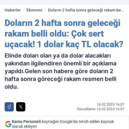
golleri!
Haberler
Ekonomi
Doların 2 hafta sonra geleceği rakam belli
oldu: Çok sert uçacak! 1 dolar kaç TL
Doların 2 hafta sonra geleceği
olacak?
rakam belli oldu: Çok sert
uçacak! 1 dolar kaç TL olacak?
Elinde doları olan ya da dolar alacakları
yakından ilgilendiren önemli bir açıklama
yapıldı.Gelen son habere göre doların 2
hafta sonra göreceği rakam resmen belli
oldu.
16.02.2023 16:07
Güncelleme: 16.02.2023 16:07
Kamu Personeli
kaynağını Google'da tercih edilen kaynak
olarak ekleyin!