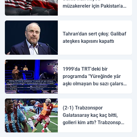
müzakereler için Pakistan'a
ulaştı
Tahran’dan sert çıkış: Galibaf
ateşkes kapısını kapattı
1999'da TRT'deki bir
programda "Yüreğinde yâr
aşkı olmayan bu sazı çalarsa
tingirdatır" sözünü söyleyen
halk ozanı hangisidir?
(2-1) Trabzonspor
Galatasaray kaç kaç bitti,
golleri kim attı? Trabzonspor
Galatasaray maç özeti ve