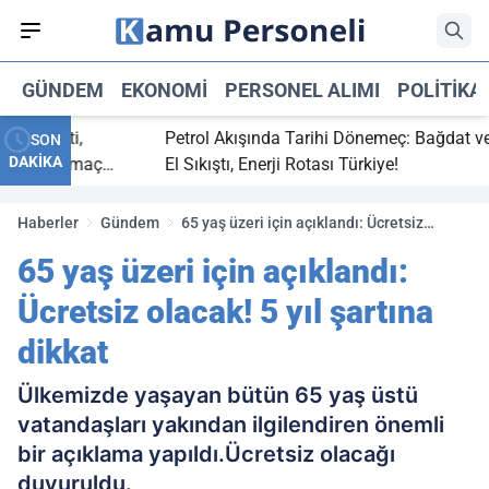
GÜNDEM
EKONOMI
PERSONEL ALIMI
POLITIKA
 bitti,
Petrol Akışında Tarihi Dönemeç: Bağdat ve Erbi
SON
DAKİKA
saray maç
El Sıkıştı, Enerji Rotası Türkiye!
Haberler
Gündem
65 yaş üzeri için açıklandı: Ücretsiz
olacak! 5 yıl şartına dikkat
65 yaş üzeri için açıklandı:
Ücretsiz olacak! 5 yıl şartına
dikkat
Ülkemizde yaşayan bütün 65 yaş üstü
vatandaşları yakından ilgilendiren önemli
bir açıklama yapıldı.Ücretsiz olacağı
duyuruldu.