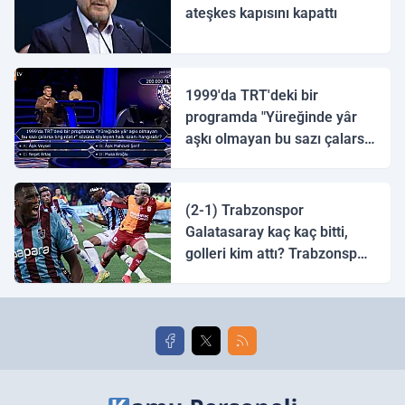
ateşkes kapısını kapattı
1999'da TRT'deki bir
programda "Yüreğinde yâr
aşkı olmayan bu sazı çalarsa
tingirdatır" sözünü söyleyen
halk ozanı hangisidir?
(2-1) Trabzonspor
Galatasaray kaç kaç bitti,
golleri kim attı? Trabzonspor
Galatasaray maç özeti ve
golleri!