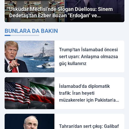
Üsküdar Meclisi'nde Slogan Düellosu: Sinem
Dedetaş'tan Ezber Bozan "Erdoğan" ve
"İmamoğlu" Çıkışı!
BUNLARA DA BAKIN
Trump'tan İslamabad öncesi
sert uyarı: Anlaşma olmazsa
güç kullanırız
İslamabad'da diplomatik
trafik: İran heyeti
müzakereler için Pakistan'a
ulaştı
Tahran’dan sert çıkış: Galibaf