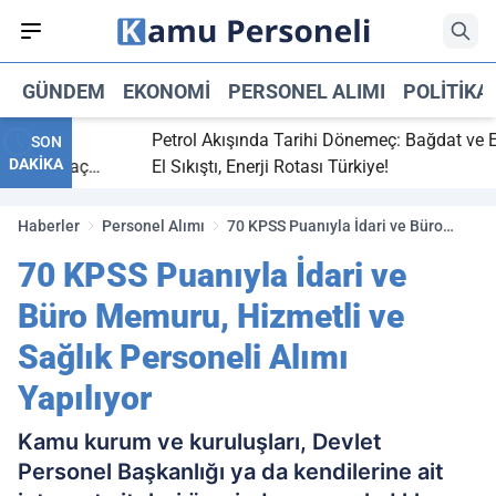
GÜNDEM
EKONOMI
PERSONEL ALIMI
POLITIKA
bitti,
Petrol Akışında Tarihi Dönemeç: Bağdat ve Erbil
SON
DAKİKA
aray maç
El Sıkıştı, Enerji Rotası Türkiye!
Haberler
Personel Alımı
70 KPSS Puanıyla İdari ve Büro
Memuru, Hizmetli ve Sağlık
70 KPSS Puanıyla İdari ve
Personeli Alımı Yapılıyor
Büro Memuru, Hizmetli ve
Sağlık Personeli Alımı
Yapılıyor
Kamu kurum ve kuruluşları, Devlet
Personel Başkanlığı ya da kendilerine ait