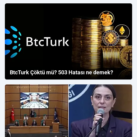
BtcTurk Çöktü mü? 503 Hatası ne demek?