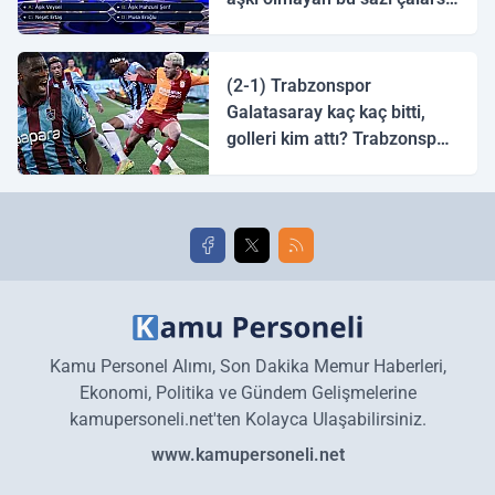
tingirdatır" sözünü söyleyen
halk ozanı hangisidir?
(2-1) Trabzonspor
Galatasaray kaç kaç bitti,
golleri kim attı? Trabzonspor
Galatasaray maç özeti ve
golleri!
Kamu Personel Alımı, Son Dakika Memur Haberleri,
Ekonomi, Politika ve Gündem Gelişmelerine
kamupersoneli.net'ten Kolayca Ulaşabilirsiniz.
www.kamupersoneli.net