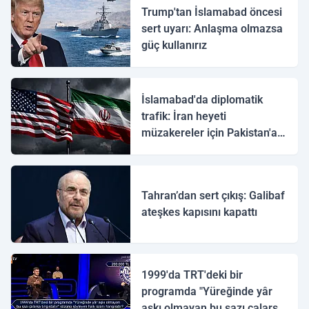
Trump'tan İslamabad öncesi
sert uyarı: Anlaşma olmazsa
güç kullanırız
İslamabad'da diplomatik
trafik: İran heyeti
müzakereler için Pakistan'a
ulaştı
Tahran’dan sert çıkış: Galibaf
ateşkes kapısını kapattı
1999'da TRT'deki bir
programda "Yüreğinde yâr
aşkı olmayan bu sazı çalarsa