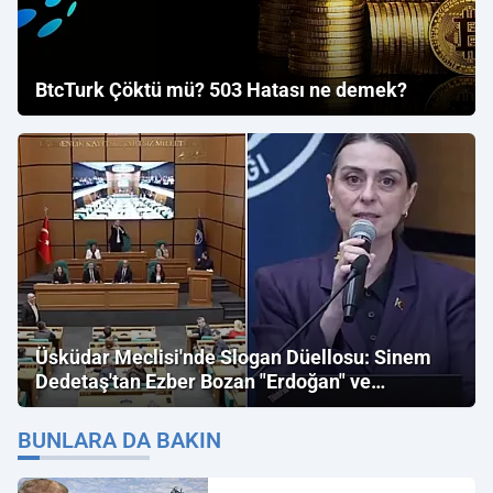
BtcTurk Çöktü mü? 503 Hatası ne demek?
Üsküdar Meclisi'nde Slogan Düellosu: Sinem
Dedetaş'tan Ezber Bozan "Erdoğan" ve
"İmamoğlu" Çıkışı!
BUNLARA DA BAKIN