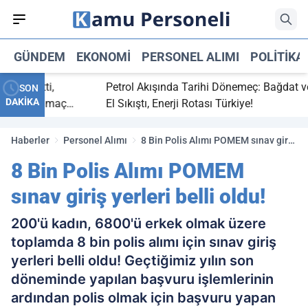
GÜNDEM
EKONOMI
PERSONEL ALIMI
POLITIKA
ç bitti,
Petrol Akışında Tarihi Dönemeç: Bağdat ve Er
SON
DAKİKA
tasaray maç
El Sıkıştı, Enerji Rotası Türkiye!
Haberler
Personel Alımı
8 Bin Polis Alımı POMEM sınav giriş
yerleri belli oldu!
8 Bin Polis Alımı POMEM
sınav giriş yerleri belli oldu!
200'ü kadın, 6800'ü erkek olmak üzere
toplamda 8 bin polis alımı için sınav giriş
yerleri belli oldu! Geçtiğimiz yılın son
döneminde yapılan başvuru işlemlerinin
ardından polis olmak için başvuru yapan