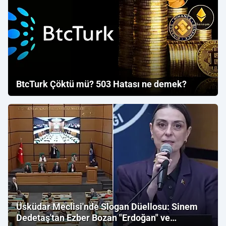
BtcTurk Çöktü mü? 503 Hatası ne demek?
Üsküdar Meclisi'nde Slogan Düellosu: Sinem
Dedetaş'tan Ezber Bozan "Erdoğan" ve