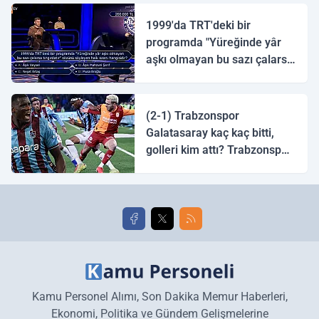
1999'da TRT'deki bir
programda "Yüreğinde yâr
aşkı olmayan bu sazı çalarsa
tingirdatır" sözünü söyleyen
halk ozanı hangisidir?
(2-1) Trabzonspor
Galatasaray kaç kaç bitti,
golleri kim attı? Trabzonspor
Galatasaray maç özeti ve
golleri!
Kamu Personel Alımı, Son Dakika Memur Haberleri,
Ekonomi, Politika ve Gündem Gelişmelerine