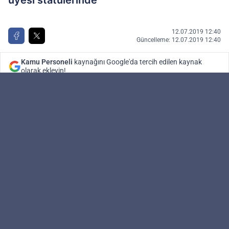
üyesi statülerinde
12.07.2019 12:40
Güncelleme: 12.07.2019 12:40
Kamu Personeli
kaynağını Google'da tercih edilen kaynak
olarak ekleyin!
Kamu Personeli