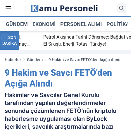
GÜNDEM
EKONOMI
PERSONEL ALIMI
POLITIKA
 bitti,
Petrol Akışında Tarihi Dönemeç: Bağdat ve Erb
SON
DAKİKA
asaray maç
El Sıkıştı, Enerji Rotası Türkiye!
Haberler
Gündem
9 Hakim ve Savcı FETÖ'den Açığa Alındı
9 Hakim ve Savcı FETÖ'den
Açığa Alındı
Hakimler ve Savcılar Genel Kurulu
tarafından yapılan değerlendirmeler
sonunda çözümlenen FETÖ'nün kriptolu
haberleşme uygulaması olan ByLock
içerikleri, savcılık araştırmalarında bazı