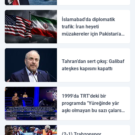
İslamabad'da diplomatik
trafik: İran heyeti
müzakereler için Pakistan'a
ulaştı
Tahran’dan sert çıkış: Galibaf
ateşkes kapısını kapattı
1999'da TRT'deki bir
programda "Yüreğinde yâr
aşkı olmayan bu sazı çalarsa
tingirdatır" sözünü söyleyen
halk ozanı hangisidir?
(2-1) Trabzonspor