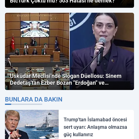
BtcTurk Çöktü mü? 503 Hatası ne demek?
Üsküdar Meclisi'nde Slogan Düellosu: Sinem
Dedetaş'tan Ezber Bozan "Erdoğan" ve
"İmamoğlu" Çıkışı!
BUNLARA DA BAKIN
Trump'tan İslamabad öncesi
sert uyarı: Anlaşma olmazsa
güç kullanırız