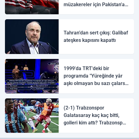
müzakereler için Pakistan'a
ulaştı
Tahran’dan sert çıkış: Galibaf
ateşkes kapısını kapattı
1999'da TRT'deki bir
programda "Yüreğinde yâr
aşkı olmayan bu sazı çalarsa
tingirdatır" sözünü söyleyen
halk ozanı hangisidir?
(2-1) Trabzonspor
Galatasaray kaç kaç bitti,
golleri kim attı? Trabzonspor
Galatasaray maç özeti ve
golleri!