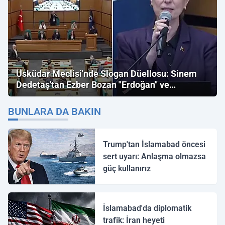
Üsküdar Meclisi'nde Slogan Düellosu: Sinem
Dedetaş'tan Ezber Bozan "Erdoğan" ve
"İmamoğlu" Çıkışı!
BUNLARA DA BAKIN
Trump'tan İslamabad öncesi
sert uyarı: Anlaşma olmazsa
güç kullanırız
İslamabad'da diplomatik
trafik: İran heyeti