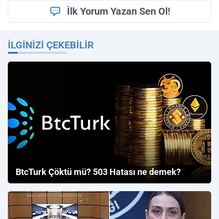
İlk Yorum Yazan Sen Ol!
İLGINIZI ÇEKEBILIR
BtcTurk Çöktü mü? 503 Hatası ne demek?