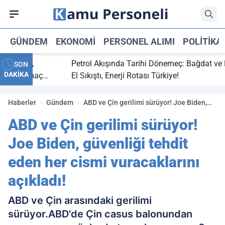
GÜNDEM
EKONOMI
PERSONEL ALIMI
POLITIKA
 bitti,
Petrol Akışında Tarihi Dönemeç: Bağdat ve Erbi
SON
DAKİKA
saray maç
El Sıkıştı, Enerji Rotası Türkiye!
Haberler
Gündem
ABD ve Çin gerilimi sürüyor! Joe Biden,
güvenliği tehdit eden her cismi
ABD ve Çin gerilimi sürüyor!
vuracaklarını açıkladı!
Joe Biden, güvenliği tehdit
eden her cismi vuracaklarını
açıkladı!
ABD ve Çin arasındaki gerilimi
sürüyor.ABD'de Çin casus balonundan