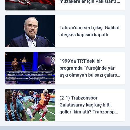
müzakereler için Pakistan'a
ulaştı
Tahran’dan sert çıkış: Galibaf
ateşkes kapısını kapattı
1999'da TRT'deki bir
programda "Yüreğinde yâr
aşkı olmayan bu sazı çalarsa
tingirdatır" sözünü söyleyen
halk ozanı hangisidir?
(2-1) Trabzonspor
Galatasaray kaç kaç bitti,
golleri kim attı? Trabzonspor
Galatasaray maç özeti ve
golleri!