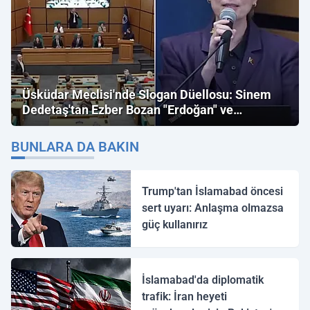
Üsküdar Meclisi'nde Slogan Düellosu: Sinem
Dedetaş'tan Ezber Bozan "Erdoğan" ve
"İmamoğlu" Çıkışı!
BUNLARA DA BAKIN
Trump'tan İslamabad öncesi
sert uyarı: Anlaşma olmazsa
güç kullanırız
İslamabad'da diplomatik
trafik: İran heyeti