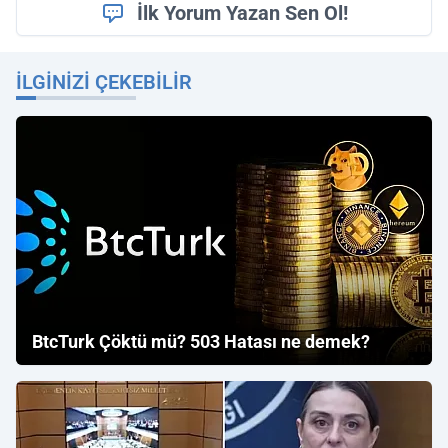
İlk Yorum Yazan Sen Ol!
İLGINIZI ÇEKEBILIR
BtcTurk Çöktü mü? 503 Hatası ne demek?