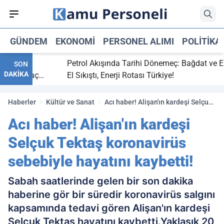
GÜNDEM
EKONOMI
PERSONEL ALIMI
POLITIKA
itti,
Petrol Akışında Tarihi Dönemeç: Bağdat ve Erbil
SON
DAKİKA
ray maç
El Sıkıştı, Enerji Rotası Türkiye!
Haberler
Kültür ve Sanat
Acı haber! Alişan'ın kardeşi Selçuk
Tektaş koronavirüs sebebiyle
Acı haber! Alişan'ın kardeşi
hayatını kaybetti!
Selçuk Tektaş koronavirüs
sebebiyle hayatını kaybetti!
Sabah saatlerinde gelen bir son dakika
haberine gör bir süredir koronavirüs salgını
kapsamında tedavi gören Alişan'ın kardeşi
Selçuk Tektaş hayatını kaybetti.Yaklaşık 20