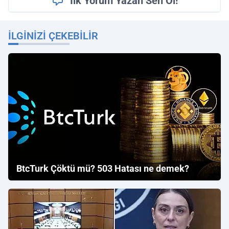
İlk Yorum Yazan Sen Ol!
İLGINIZI ÇEKEBILIR
BtcTurk Çöktü mü? 503 Hatası ne demek?