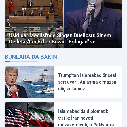
Üsküdar Meclisi'nde Slogan Düellosu: Sinem
Dedetaş'tan Ezber Bozan "Erdoğan" ve
"İmamoğlu" Çıkışı!
BUNLARA DA BAKIN
Trump'tan İslamabad öncesi
sert uyarı: Anlaşma olmazsa
güç kullanırız
İslamabad'da diplomatik
trafik: İran heyeti
müzakereler için Pakistan'a