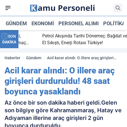
GÜNDEM
EKONOMI
PERSONEL ALIMI
POLITIKA
ç bitti,
Petrol Akışında Tarihi Dönemeç: Bağdat ve Erb
SON
DAKİKA
asaray maç
El Sıkıştı, Enerji Rotası Türkiye!
Haberler
Gündem
Acil karar alındı: O illere araç girişleri
durduruldu! 48 saat boyunca yasaklandı
Acil karar alındı: O illere araç
girişleri durduruldu! 48 saat
boyunca yasaklandı
Az önce bir son dakika haberi geldi.Gelen
son bilgiye göre Kahramanmaraş, Hatay ve
Adıyaman illerine araç girişleri 2 gün
boyunca durduruldu.