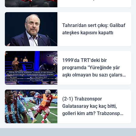
ulaştı
Tahran’dan sert çıkış: Galibaf
ateşkes kapısını kapattı
1999'da TRT'deki bir
programda "Yüreğinde yâr
aşkı olmayan bu sazı çalarsa
tingirdatır" sözünü söyleyen
halk ozanı hangisidir?
(2-1) Trabzonspor
Galatasaray kaç kaç bitti,
golleri kim attı? Trabzonspor
Galatasaray maç özeti ve
golleri!