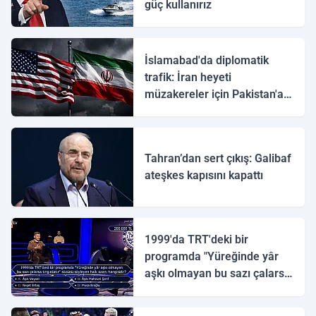
güç kullanırız
İslamabad'da diplomatik
trafik: İran heyeti
müzakereler için Pakistan'a
ulaştı
Tahran’dan sert çıkış: Galibaf
ateşkes kapısını kapattı
1999'da TRT'deki bir
programda "Yüreğinde yâr
aşkı olmayan bu sazı çalarsa
tingirdatır" sözünü söyleyen
halk ozanı hangisidir?