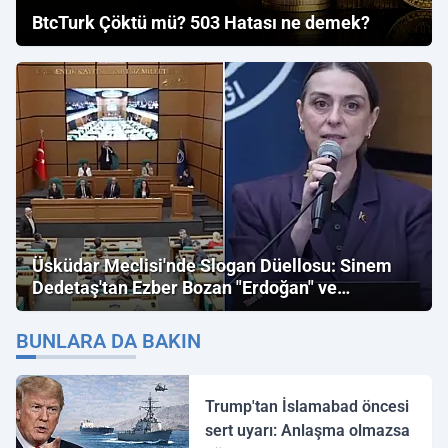
BtcTurk Çöktü mü? 503 Hatası ne demek?
Üsküdar Meclisi'nde Slogan Düellosu: Sinem
Dedetaş'tan Ezber Bozan "Erdoğan" ve
"İmamoğlu" Çıkışı!
BUNLARA DA BAKIN
Trump'tan İslamabad öncesi
sert uyarı: Anlaşma olmazsa