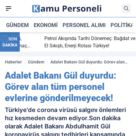
GÜNDEM
EKONOMI
PERSONEL ALIMI
POLITIKA
 bitti,
Petrol Akışında Tarihi Dönemeç: Bağdat ve Erbi
SON
DAKİKA
saray maç
El Sıkıştı, Enerji Rotası Türkiye!
Haberler
Gündem
Adalet Bakanı Gül duyurdu: Görev alan
tüm personel evlerine gönderilmeyecek!
Adalet Bakanı Gül duyurdu:
Görev alan tüm personel
evlerine gönderilmeyecek!
Türkiye'de corona virüsü salgını önlemleri
hız kesmeden devam ediyor.Son dakika
olarak Adalet Bakanı Abdulhamit Gül
koronavirüs salgını tedbirleri kapsamında