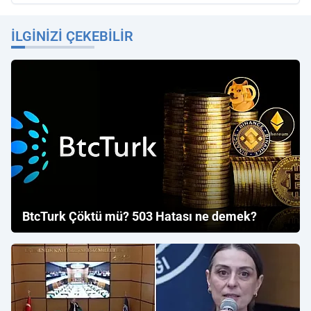
İLGINIZI ÇEKEBILIR
BtcTurk Çöktü mü? 503 Hatası ne demek?