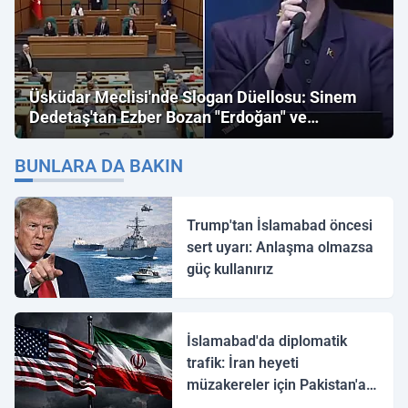
Üsküdar Meclisi'nde Slogan Düellosu: Sinem
Dedetaş'tan Ezber Bozan "Erdoğan" ve
"İmamoğlu" Çıkışı!
BUNLARA DA BAKIN
Trump'tan İslamabad öncesi
sert uyarı: Anlaşma olmazsa
güç kullanırız
İslamabad'da diplomatik
trafik: İran heyeti
müzakereler için Pakistan'a
ulaştı