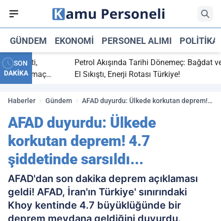
GÜNDEM
EKONOMI
PERSONEL ALIMI
POLITIKA
 bitti,
Petrol Akışında Tarihi Dönemeç: Bağdat ve Erb
SON
DAKİKA
saray maç
El Sıkıştı, Enerji Rotası Türkiye!
Haberler
Gündem
AFAD duyurdu: Ülkede korkutan deprem!
4.7 şiddetinde sarsıldı...
AFAD duyurdu: Ülkede
korkutan deprem! 4.7
şiddetinde sarsıldı...
AFAD'dan son dakika deprem açıklaması
geldi! AFAD, İran'ın Türkiye' sınırındaki
Khoy kentinde 4.7 büyüklüğünde bir
deprem meydana geldiğini duyurdu.