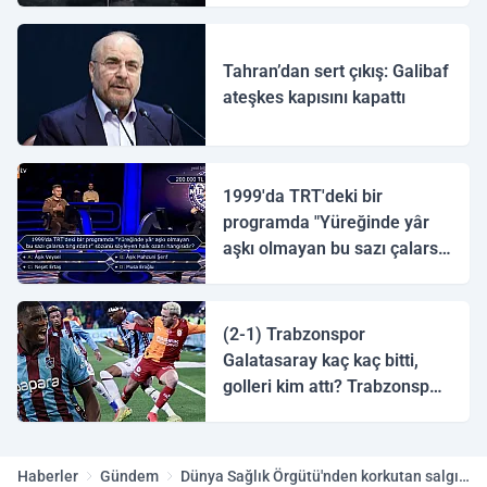
Tahran’dan sert çıkış: Galibaf
ateşkes kapısını kapattı
1999'da TRT'deki bir
programda "Yüreğinde yâr
aşkı olmayan bu sazı çalarsa
tingirdatır" sözünü söyleyen
halk ozanı hangisidir?
(2-1) Trabzonspor
Galatasaray kaç kaç bitti,
golleri kim attı? Trabzonspor
Galatasaray maç özeti ve
golleri!
Haberler
Gündem
Dünya Sağlık Örgütü'nden korkutan salgın