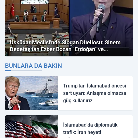
Üsküdar Meclisi'nde Slogan Düellosu: Sinem
Dedetaş'tan Ezber Bozan "Erdoğan" ve
"İmamoğlu" Çıkışı!
BUNLARA DA BAKIN
Trump'tan İslamabad öncesi
sert uyarı: Anlaşma olmazsa
güç kullanırız
İslamabad'da diplomatik
trafik: İran heyeti