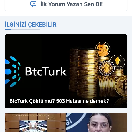
İlk Yorum Yazan Sen Ol!
İLGINIZI ÇEKEBILIR
BtcTurk Çöktü mü? 503 Hatası ne demek?