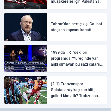
müzakereler için Pakistan'a
ulaştı
Tahran’dan sert çıkış: Galibaf
ateşkes kapısını kapattı
1999'da TRT'deki bir
programda "Yüreğinde yâr
aşkı olmayan bu sazı çalarsa
tingirdatır" sözünü söyleyen
halk ozanı hangisidir?
(2-1) Trabzonspor
Galatasaray kaç kaç bitti,
golleri kim attı? Trabzonspor
Galatasaray maç özeti ve
golleri!