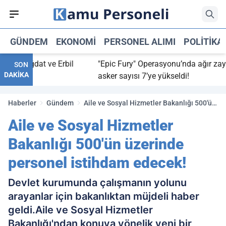
GÜNDEM
EKONOMI
PERSONEL ALIMI
POLITIKA
 Bağdat ve Erbil
"Epic Fury" Operasyonu’nda ağır zayiat: A
SON
DAKİKA
asker sayısı 7’ye yükseldi!
Haberler
Gündem
Aile ve Sosyal Hizmetler Bakanlığı 500'ün
üzerinde personel istihdam edecek!
Aile ve Sosyal Hizmetler
Bakanlığı 500'ün üzerinde
personel istihdam edecek!
Devlet kurumunda çalışmanın yolunu
arayanlar için bakanlıktan müjdeli haber
geldi.Aile ve Sosyal Hizmetler
Bakanlığı'ndan konuya yönelik yeni bir