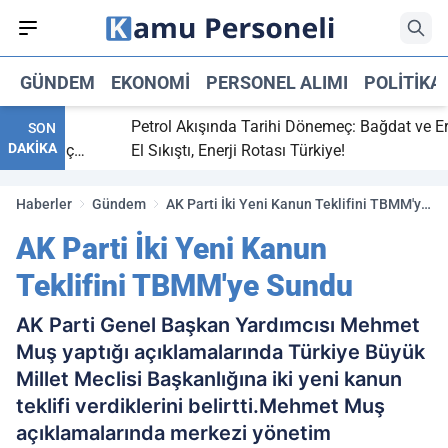
GÜNDEM
EKONOMI
PERSONEL ALIMI
POLITIKA
itti,
Petrol Akışında Tarihi Dönemeç: Bağdat ve Erbil
SON
DAKİKA
aray maç
El Sıkıştı, Enerji Rotası Türkiye!
Haberler
Gündem
AK Parti İki Yeni Kanun Teklifini TBMM'ye
Sundu
AK Parti İki Yeni Kanun
Teklifini TBMM'ye Sundu
AK Parti Genel Başkan Yardımcısı Mehmet
Muş yaptığı açıklamalarında Türkiye Büyük
Millet Meclisi Başkanlığına iki yeni kanun
teklifi verdiklerini belirtti.Mehmet Muş
açıklamalarında merkezi yönetim