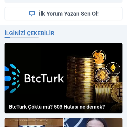
İlk Yorum Yazan Sen Ol!
İLGINIZI ÇEKEBILIR
BtcTurk Çöktü mü? 503 Hatası ne demek?