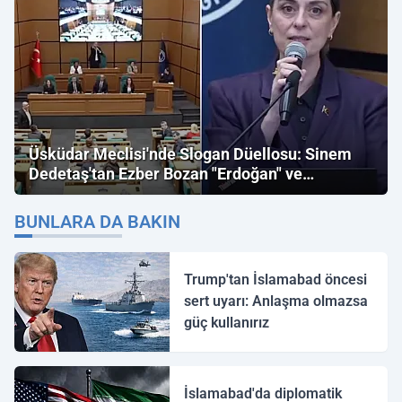
Üsküdar Meclisi'nde Slogan Düellosu: Sinem
Dedetaş'tan Ezber Bozan "Erdoğan" ve
"İmamoğlu" Çıkışı!
BUNLARA DA BAKIN
Trump'tan İslamabad öncesi
sert uyarı: Anlaşma olmazsa
güç kullanırız
İslamabad'da diplomatik