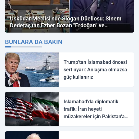
Üsküdar Meclisi'nde Slogan Düellosu: Sinem
Dedetaş'tan Ezber Bozan "Erdoğan" ve
"İmamoğlu" Çıkışı!
BUNLARA DA BAKIN
Trump'tan İslamabad öncesi
sert uyarı: Anlaşma olmazsa
güç kullanırız
İslamabad'da diplomatik
trafik: İran heyeti
müzakereler için Pakistan'a
ulaştı