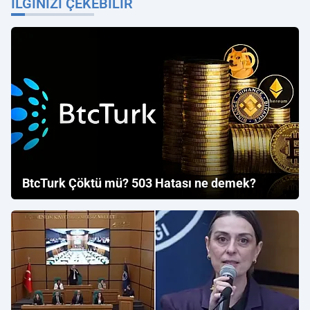
İLGINIZI ÇEKEBILIR
BtcTurk Çöktü mü? 503 Hatası ne demek?