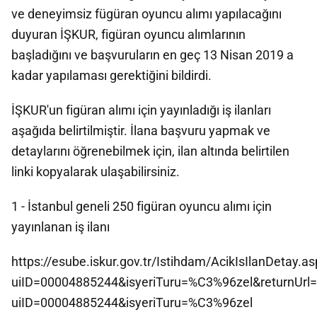
ve deneyimsiz fügüran oyuncu alımı yapılacağını
duyuran İŞKUR, figüran oyuncu alımlarının
başladığını ve başvuruların en geç 13 Nisan 2019 a
kadar yapılaması gerektiğini bildirdi.
İŞKUR'un figüran alımı için yayınladığı iş ilanları
aşağıda belirtilmiştir. İlana başvuru yapmak ve
detaylarını öğrenebilmek için, ilan altında belirtilen
linki kopyalarak ulaşabilirsiniz.
1 - İstanbul geneli 250 figüran oyuncu alımı için
yayınlanan iş ilanı
https://esube.iskur.gov.tr/Istihdam/AcikIsIlanDetay.a
uiID=00004885244&isyeriTuru=%C3%96zel&returnUrl=A
uiID=00004885244&isyeriTuru=%C3%96zel