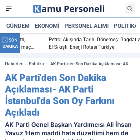
GÜNDEM
EKONOMI
PERSONEL ALIMI
POLITIKA
 bitti,
Petrol Akışında Tarihi Dönemeç: Bağdat ve Erb
SON
DAKİKA
asaray maç
El Sıkıştı, Enerji Rotası Türkiye!
Haberler
Politika
AK Parti'den Son Dakika Açıklaması- AK
Parti İstanbul'da Son Oy Farkını Açıkladı
AK Parti'den Son Dakika
Açıklaması- AK Parti
İstanbul'da Son Oy Farkını
Açıkladı
AK Parti Genel Başkan Yardımcısı Ali İhsan
Yavuz 'Hem maddi hata düzeltimi hem de