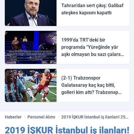
Tahran’dan sert çıkış: Galibaf
ateşkes kapısını kapattı
1999'da TRT'deki bir
programda "Yüreğinde yâr
aşkı olmayan bu sazı çalarsa
tingirdatır" sözünü söyleyen
halk ozanı hangisidir?
(2-1) Trabzonspor
Galatasaray kaç kaç bitti,
golleri kim attı? Trabzonspor
Galatasaray maç özeti ve
golleri!
Haberler
Personel Alımı
2019 İŞKUR İstanbul iş ilanları! 250
figüran oyuncu alımı yapılacak!
2019 İŞKUR İstanbul iş ilanları!