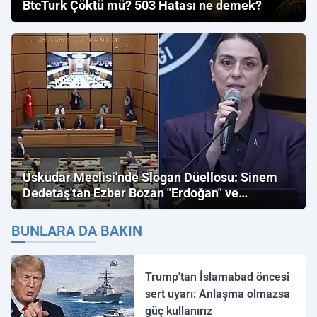
BtcTurk Çöktü mü? 503 Hatası ne demek?
Üsküdar Meclisi'nde Slogan Düellosu: Sinem
Dedetaş'tan Ezber Bozan "Erdoğan" ve
"İmamoğlu" Çıkışı!
BUNLARA DA BAKIN
Trump'tan İslamabad öncesi
sert uyarı: Anlaşma olmazsa
güç kullanırız