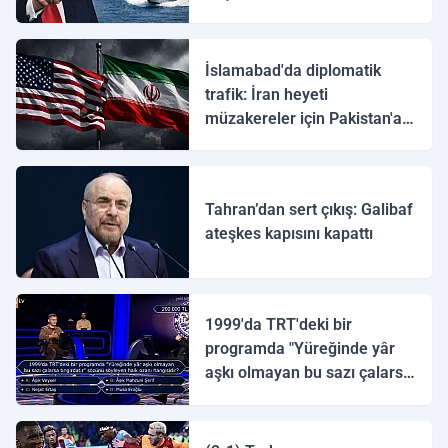
İslamabad'da diplomatik
trafik: İran heyeti
müzakereler için Pakistan'a
ulaştı
Tahran’dan sert çıkış: Galibaf
ateşkes kapısını kapattı
1999'da TRT'deki bir
programda "Yüreğinde yâr
aşkı olmayan bu sazı çalarsa
tingirdatır" sözünü söyleyen
halk ozanı hangisidir?