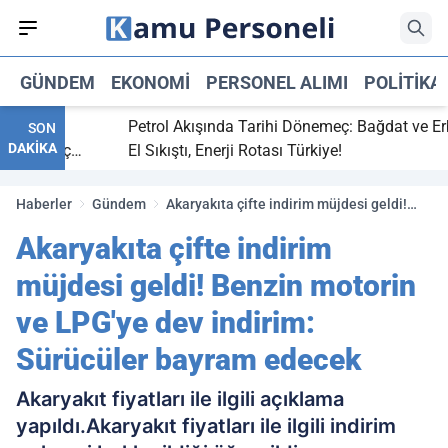
GÜNDEM
EKONOMI
PERSONEL ALIMI
POLITIKA
itti,
Petrol Akışında Tarihi Dönemeç: Bağdat ve Erbil
SON
DAKİKA
ray maç
El Sıkıştı, Enerji Rotası Türkiye!
Haberler
Gündem
Akaryakıta çifte indirim müjdesi geldi!
Benzin motorin ve LPG'ye dev indirim:
Akaryakıta çifte indirim
Sürücüler bayram edecek
müjdesi geldi! Benzin motorin
ve LPG'ye dev indirim:
Sürücüler bayram edecek
Akaryakıt fiyatları ile ilgili açıklama
yapıldı.Akaryakıt fiyatları ile ilgili indirim