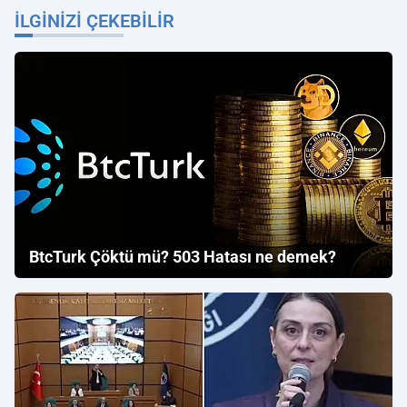
İLGINIZI ÇEKEBILIR
BtcTurk Çöktü mü? 503 Hatası ne demek?