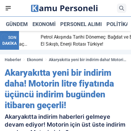
GÜNDEM
EKONOMI
PERSONEL ALIMI
POLITIKA
bitti,
Petrol Akışında Tarihi Dönemeç: Bağdat ve Erbi
SON
DAKİKA
aray maç
El Sıkıştı, Enerji Rotası Türkiye!
Haberler
Ekonomi
Akaryakıtta yeni bir indirim daha! Motorin
litre fiyatında üçüncü indirim bugünden
Akaryakıtta yeni bir indirim
itibaren geçerli!
daha! Motorin litre fiyatında
üçüncü indirim bugünden
itibaren geçerli!
Akaryakıtta indirim haberleri gelmeye
devam ediyor! Motorin için üst üste indirim