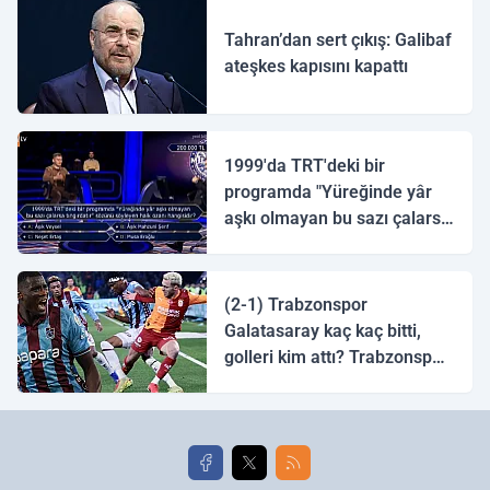
Tahran’dan sert çıkış: Galibaf
ateşkes kapısını kapattı
1999'da TRT'deki bir
programda "Yüreğinde yâr
aşkı olmayan bu sazı çalarsa
tingirdatır" sözünü söyleyen
halk ozanı hangisidir?
(2-1) Trabzonspor
Galatasaray kaç kaç bitti,
golleri kim attı? Trabzonspor
Galatasaray maç özeti ve
golleri!