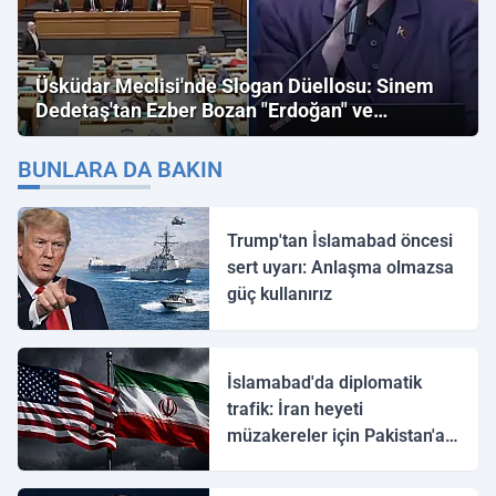
Üsküdar Meclisi'nde Slogan Düellosu: Sinem
Dedetaş'tan Ezber Bozan "Erdoğan" ve
"İmamoğlu" Çıkışı!
BUNLARA DA BAKIN
Trump'tan İslamabad öncesi
sert uyarı: Anlaşma olmazsa
güç kullanırız
İslamabad'da diplomatik
trafik: İran heyeti
müzakereler için Pakistan'a
ulaştı