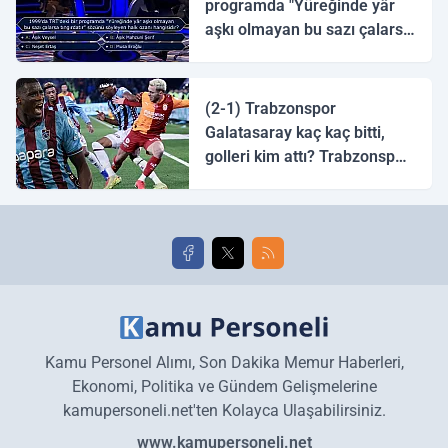
programda "Yüreğinde yâr
aşkı olmayan bu sazı çalarsa
tingirdatır" sözünü söyleyen
halk ozanı hangisidir?
(2-1) Trabzonspor
Galatasaray kaç kaç bitti,
golleri kim attı? Trabzonspor
Galatasaray maç özeti ve
golleri!
Kamu Personel Alımı, Son Dakika Memur Haberleri,
Ekonomi, Politika ve Gündem Gelişmelerine
kamupersoneli.net'ten Kolayca Ulaşabilirsiniz.
www.kamupersoneli.net