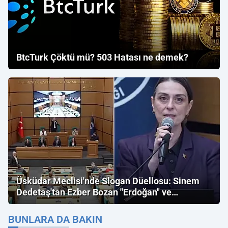
BtcTurk Çöktü mü? 503 Hatası ne demek?
Üsküdar Meclisi'nde Slogan Düellosu: Sinem
Dedetaş'tan Ezber Bozan "Erdoğan" ve
"İmamoğlu" Çıkışı!
BUNLARA DA BAKIN