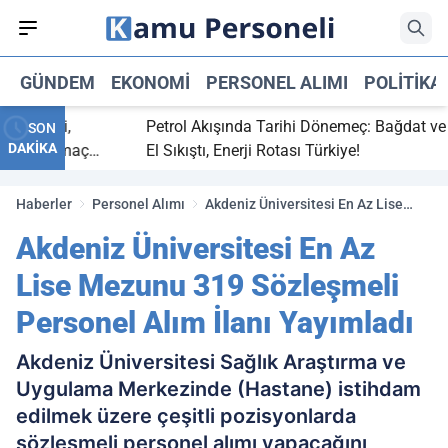
GÜNDEM
EKONOMI
PERSONEL ALIMI
POLITIKA
 bitti,
Petrol Akışında Tarihi Dönemeç: Bağdat ve Erbi
SON
DAKİKA
saray maç
El Sıkıştı, Enerji Rotası Türkiye!
Haberler
Personel Alımı
Akdeniz Üniversitesi En Az Lise
Mezunu 319 Sözleşmeli Personel
Akdeniz Üniversitesi En Az
Alım İlanı Yayımladı
Lise Mezunu 319 Sözleşmeli
Personel Alım İlanı Yayımladı
Akdeniz Üniversitesi Sağlık Araştırma ve
Uygulama Merkezinde (Hastane) istihdam
edilmek üzere çeşitli pozisyonlarda
sözleşmeli personel alımı yapacağını