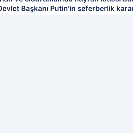
evlet Başkanı Putin'in seferberlik karar
rapçi intihar etti.
ih edilen kaynak olarak ekleyin!
Ç
İL