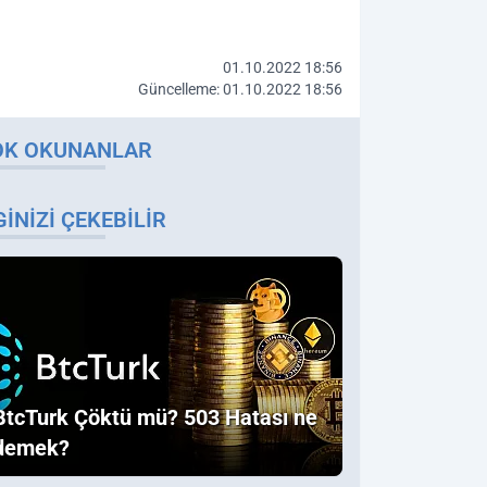
01.10.2022 18:56
Güncelleme: 01.10.2022 18:56
OK OKUNANLAR
GINIZI ÇEKEBILIR
BtcTurk Çöktü mü? 503 Hatası ne
demek?