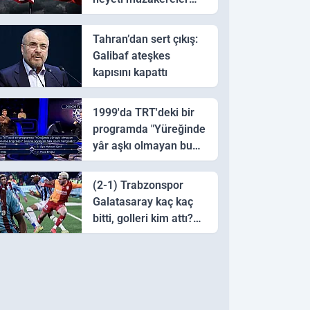
için Pakistan'a ulaştı
Tahran’dan sert çıkış:
Galibaf ateşkes
kapısını kapattı
1999'da TRT'deki bir
programda "Yüreğinde
yâr aşkı olmayan bu
sazı çalarsa tingirdatır"
sözünü söyleyen halk
(2-1) Trabzonspor
ozanı hangisidir?
Galatasaray kaç kaç
bitti, golleri kim attı?
Trabzonspor
Galatasaray maç özeti
ve golleri!