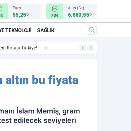
Euro
Altın (Gr)
₺
₺
55,25
6.660,55
43
2.59
VE TEKNOLOJI
SAĞLIK
00:12
"Epic Fury" Operasy
m altın bu fiyata
 uzmanı İslam Memiş, gram
test edilecek seviyeleri