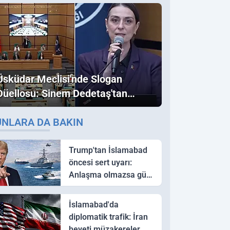
Üsküdar Meclisi'nde Slogan
Düellosu: Sinem Dedetaş'tan
Ezber Bozan "Erdoğan" ve
UNLARA DA BAKIN
"İmamoğlu" Çıkışı!
Trump'tan İslamabad
öncesi sert uyarı:
Anlaşma olmazsa güç
kullanırız
İslamabad'da
diplomatik trafik: İran
heyeti müzakereler