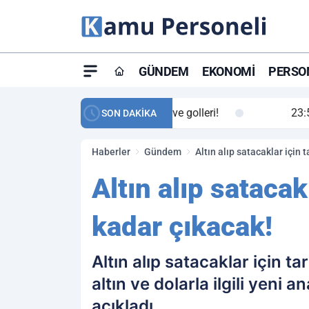
GÜNDEM
EKONOMI
PERSON
ay maç özeti ve golleri!
23:59
Petrol Akışında Tar
SON DAKİKA
Haberler
Gündem
Altın alıp satacaklar için 
Altın alıp satacak
kadar çıkacak!
Altın alıp satacaklar için t
altın ve dolarla ilgili yeni
açıkladı.