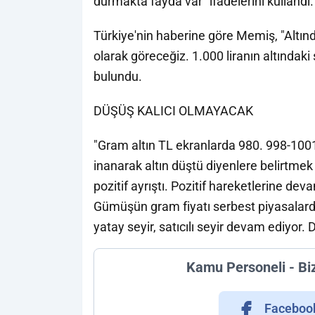
durmakta fayda var" ifadelerini kullandı.
Türkiye'nin haberine göre Memiş, "Altınd
olarak göreceğiz. 1.000 liranın altındak
bulundu.
DÜŞÜŞ KALICI OLMAYACAK
"Gram altın TL ekranlarda 980. 998-1001
inanarak altın düştü diyenlere belirtmek
pozitif ayrıştı. Pozitif hareketlerine dev
Gümüşün gram fiyatı serbest piyasalarda
yatay seyir, satıcılı seyir devam ediyor
Kamu Personeli - Bi
Faceboo