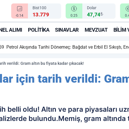
Bist100
Dolar
₺
13.779
47,74
-0.14
0.25
0.
EL ALIMI
POLITIKA
SINAVLAR
MEVZUAT
BILIM 
ihi Dönemeç: Bağdat ve Erbil El Sıkıştı, Enerji Rotası Türkiye!
tarih verildi: Gram altın bu fiyata kadar çıkacak!
lar için tarih verildi: Gra
arih belli oldu! Altın ve para piyasaları
 analizlerde bulundu.Memiş, gram altında 