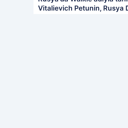
Vitalievich Petunin, Rusya D
bıraktı.Bunun ardından ünlü 
PAYLAŞ
Kamu Personeli
kaynağını Google'da terc