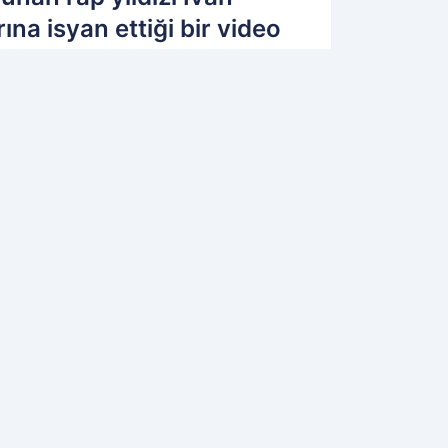
ına isyan ettiği bir video
01.10.2022 17:59
Güncelleme: 01.10.2022 17:59
OK OKUNANLAR
GINIZI ÇEKEBILIR
BtcTurk Çöktü mü? 503 Hatası ne