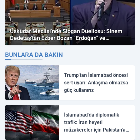
Üsküdar Meclisi'nde Slogan Düellosu: Sinem
Dedetaş'tan Ezber Bozan "Erdoğan" ve
"İmamoğlu" Çıkışı!
BUNLARA DA BAKIN
Trump'tan İslamabad öncesi
sert uyarı: Anlaşma olmazsa
güç kullanırız
İslamabad'da diplomatik
trafik: İran heyeti
müzakereler için Pakistan'a
ulaştı