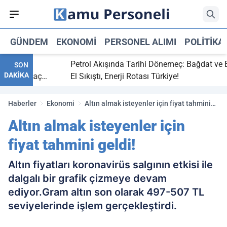
GÜNDEM
EKONOMI
PERSONEL ALIMI
POLITIKA
itti,
Petrol Akışında Tarihi Dönemeç: Bağdat ve Erbil
SON
DAKİKA
ray maç
El Sıkıştı, Enerji Rotası Türkiye!
Haberler
Ekonomi
Altın almak isteyenler için fiyat tahmini
geldi!
Altın almak isteyenler için
fiyat tahmini geldi!
Altın fiyatları koronavirüs salgının etkisi ile
dalgalı bir grafik çizmeye devam
ediyor.Gram altın son olarak 497-507 TL
seviyelerinde işlem gerçekleştirdi.