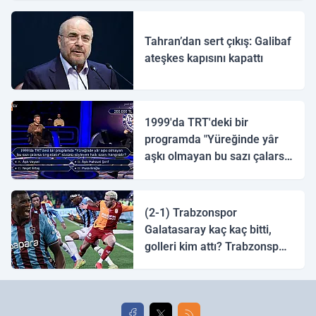
Tahran’dan sert çıkış: Galibaf
ateşkes kapısını kapattı
1999'da TRT'deki bir
programda "Yüreğinde yâr
aşkı olmayan bu sazı çalarsa
tingirdatır" sözünü söyleyen
halk ozanı hangisidir?
(2-1) Trabzonspor
Galatasaray kaç kaç bitti,
golleri kim attı? Trabzonspor
Galatasaray maç özeti ve
golleri!