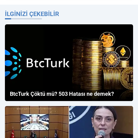
İLGINIZI ÇEKEBILIR
BtcTurk Çöktü mü? 503 Hatası ne demek?