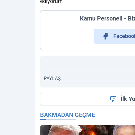
ediyorum”
Kamu Personeli - Bi
Faceboo
PAYLAŞ
İlk Y
BAKMADAN GEÇME