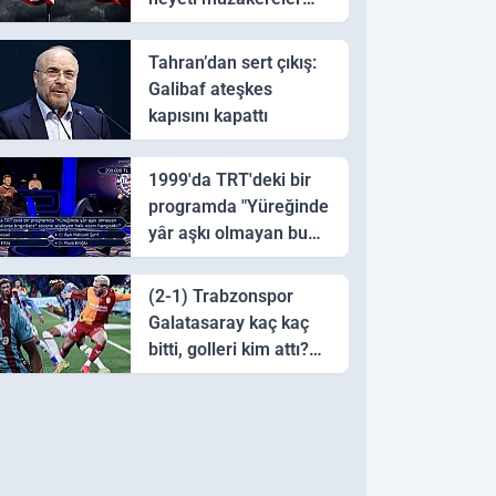
için Pakistan'a ulaştı
Tahran’dan sert çıkış:
Galibaf ateşkes
kapısını kapattı
1999'da TRT'deki bir
programda "Yüreğinde
yâr aşkı olmayan bu
sazı çalarsa tingirdatır"
sözünü söyleyen halk
(2-1) Trabzonspor
ozanı hangisidir?
Galatasaray kaç kaç
bitti, golleri kim attı?
Trabzonspor
Galatasaray maç özeti
ve golleri!