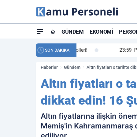
GÜNDEM
EKONOMI
PERSON
ay maç özeti ve golleri!
23:59
Petrol Akışında Tar
SON DAKİKA
Haberler
Gündem
Altın fiyatları o tarihte di
Altın fiyatları o t
dikkat edin! 16 Ş
Altın fiyatlarına ilişkin ön
Memiş'in Kahramanmaraş de
ediliyor.