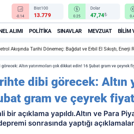
Bist100
Dolar
₺
13.779
47,74
-0.14
0.25
0.
EL ALIMI
POLITIKA
SINAVLAR
MEVZUAT
BILIM 
ihi Dönemeç: Bağdat ve Erbil El Sıkıştı, Enerji Rotası Türkiye!
bi görecek: Altın yatırımcıları çok dikkat edin! 16 Şubat gram ve çeyrek fiy
arihte dibi görecek: Altın 
ubat gram ve çeyrek fiyatl
emli bir açıklama yapıldı.Altın ve Para P
premi sonrasında yaptığı açıklamalar 