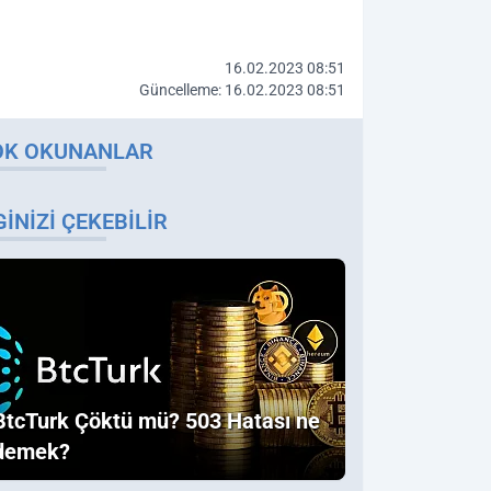
16.02.2023 08:51
Güncelleme: 16.02.2023 08:51
OK OKUNANLAR
GINIZI ÇEKEBILIR
BtcTurk Çöktü mü? 503 Hatası ne
demek?