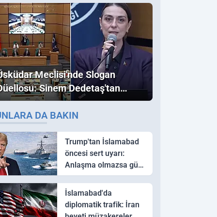
Üsküdar Meclisi'nde Slogan
Düellosu: Sinem Dedetaş'tan
Ezber Bozan "Erdoğan" ve
UNLARA DA BAKIN
"İmamoğlu" Çıkışı!
Trump'tan İslamabad
öncesi sert uyarı:
Anlaşma olmazsa güç
kullanırız
İslamabad'da
diplomatik trafik: İran
heyeti müzakereler