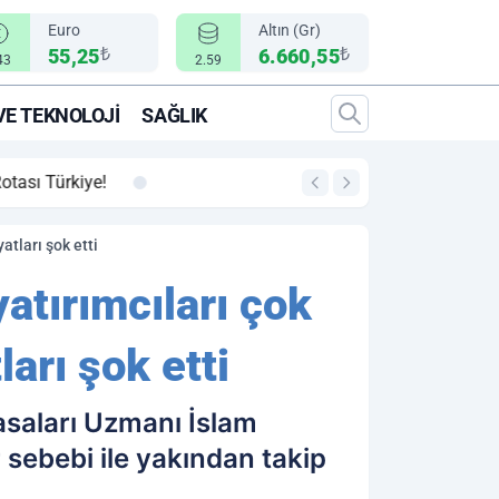
Euro
Altın (Gr)
₺
₺
55,25
6.660,55
43
2.59
VE TEKNOLOJI
SAĞLIK
00:12
"Epic Fury" Operasy
atları şok etti
yatırımcıları çok
arı şok etti
iyasaları Uzmanı İslam
sebebi ile yakından takip