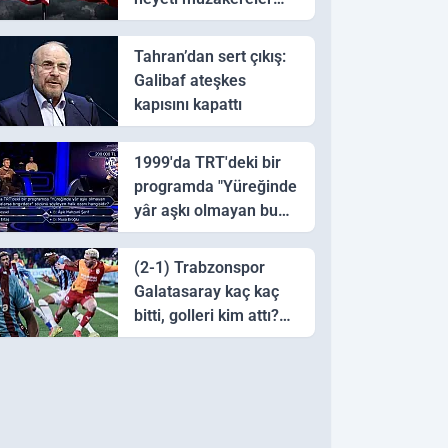
için Pakistan'a ulaştı
Tahran’dan sert çıkış:
Galibaf ateşkes
kapısını kapattı
1999'da TRT'deki bir
programda "Yüreğinde
yâr aşkı olmayan bu
sazı çalarsa tingirdatır"
sözünü söyleyen halk
(2-1) Trabzonspor
ozanı hangisidir?
Galatasaray kaç kaç
bitti, golleri kim attı?
Trabzonspor
Galatasaray maç özeti
ve golleri!