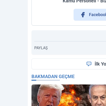
Kamu Personeli - Bi
Faceboo
PAYLAŞ
İlk Y
BAKMADAN GEÇME