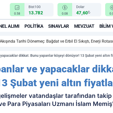
Bist100
Dolar
₺
13.782
47,60
0.58
0.08
0.
EL ALIMI
POLITIKA
SINAVLAR
MEVZUAT
BILIM 
ihi Dönemeç: Bağdat ve Erbil El Sıkıştı, Enerji Rotası Türkiye!
 yapacaklar dikkat: Bunu yapanlar köşeyi dönüyor! 13 Şubat yeni altın fi
panlar ve yapacaklar dik
3 Şubat yeni altın fiyatla
n gelişmeler vatandaşlar tarafından takip
 ve Para Piyasaları Uzmanı İslam Memiş