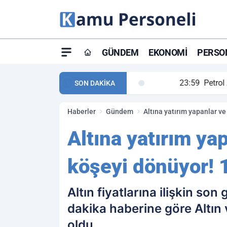
GÜNDEM
EKONOMI
PERSON
ay maç özeti ve golleri!
23:59
Petrol Akışında Tar
SON DAKİKA
Haberler
Gündem
Altına yatırım yapanlar ve
Altına yatırım ya
köşeyi dönüyor! 1
Altın fiyatlarına ilişkin so
dakika haberine göre Altın
oldu.