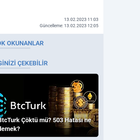
13.02.2023 11:03
Güncelleme: 13.02.2023 12:05
OK OKUNANLAR
GINIZI ÇEKEBILIR
BtcTurk Çöktü mü? 503 Hatası ne
demek?