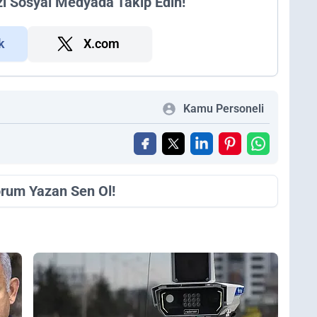
zi Sosyal Medyada Takip Edin!
k
X.com
Kamu Personeli
orum Yazan Sen Ol!