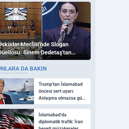
Üsküdar Meclisi'nde Slogan
Düellosu: Sinem Dedetaş'tan
Ezber Bozan "Erdoğan" ve
UNLARA DA BAKIN
"İmamoğlu" Çıkışı!
Trump'tan İslamabad
öncesi sert uyarı:
Anlaşma olmazsa güç
kullanırız
İslamabad'da
diplomatik trafik: İran
heyeti müzakereler