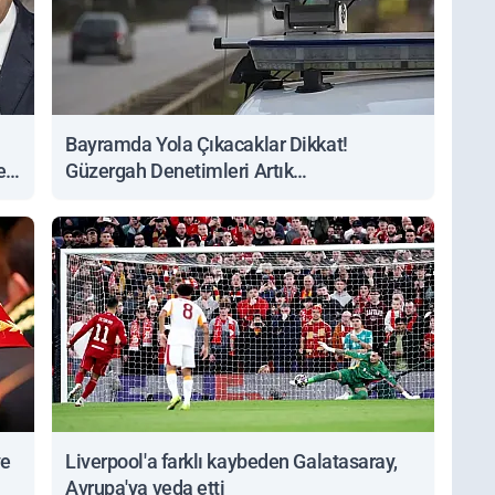
Bayramda Yola Çıkacaklar Dikkat!
ert
Güzergah Denetimleri Artık
Sorgulanabiliyor
ve
Liverpool'a farklı kaybeden Galatasaray,
Avrupa'ya veda etti