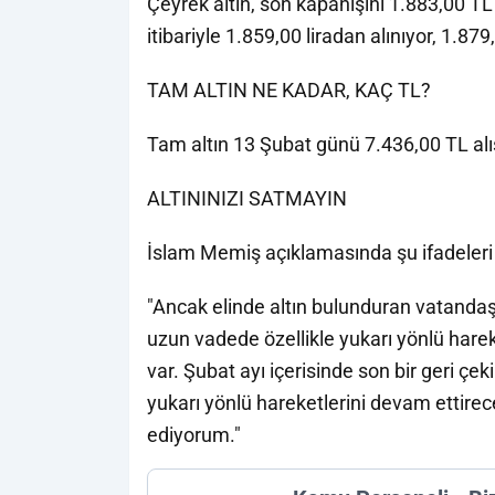
Çeyrek altın, son kapanışını 1.883,00 T
itibariyle 1.859,00 liradan alınıyor, 1.879,
TAM ALTIN NE KADAR, KAÇ TL?
Tam altın 13 Şubat günü 7.436,00 TL alış,
ALTININIZI SATMAYIN
İslam Memiş açıklamasında şu ifadeleri 
"Ancak elinde altın bulunduran vatanda
uzun vadede özellikle yukarı yönlü harek
var. Şubat ayı içerisinde son bir geri ç
yukarı yönlü hareketlerini devam ettirece
ediyorum."