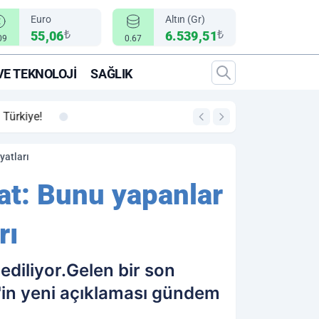
Euro
Altın (Gr)
₺
₺
55,06
6.539,51
09
0.67
VE TEKNOLOJI
SAĞLIK
00:12
"Epic Fury" Operasy
yatları
kat: Bunu yapanlar
rı
 ediliyor.Gelen bir son
'in yeni açıklaması gündem