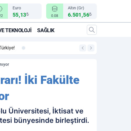
Euro
Altın (Gr)
₺
₺
55,13
6.501,56
22
0.08
VE TEKNOLOJI
SAĞLIK
00:12
"Epic Fury" Operasy
nıyor
rı! İki Fakülte
or
u Üniversitesi, İktisat ve
esi bünyesinde birleştirdi.