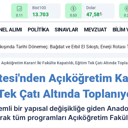
Bist100
Dolar
₺
13.703
47,58
0.11
0.03
0.
EL ALIMI
POLITIKA
SINAVLAR
MEVZUAT
BILIM 
ihi Dönemeç: Bağdat ve Erbil El Sıkıştı, Enerji Rotası Türkiye!
Açıköğretim Kararı! İki Fakülte Kapatıldı, Eğitim Tek Çatı Altında Topla
esi'nden Açıköğretim Kara
 Tek Çatı Altında Toplanıy
li bir yapısal değişikliğe giden Anadol
arak tüm programları Açıköğretim Fakült