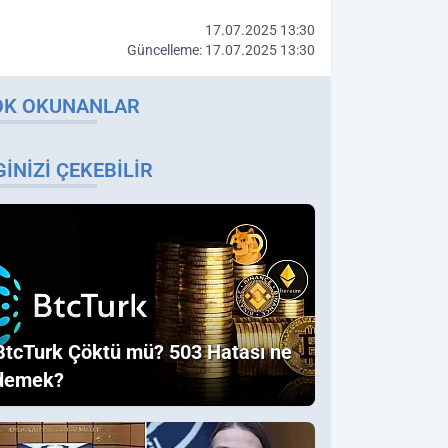
17.07.2025 13:30
Güncelleme: 17.07.2025 13:30
OK OKUNANLAR
GINIZI ÇEKEBILIR
BtcTurk Çöktü mü? 503 Hatası ne
demek?