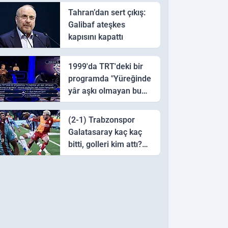
Tahran’dan sert çıkış:
Galibaf ateşkes
kapısını kapattı
1999'da TRT'deki bir
programda "Yüreğinde
yâr aşkı olmayan bu
sazı çalarsa tingirdatır"
sözünü söyleyen halk
(2-1) Trabzonspor
ozanı hangisidir?
Galatasaray kaç kaç
bitti, golleri kim attı?
Trabzonspor
Galatasaray maç özeti
ve golleri!