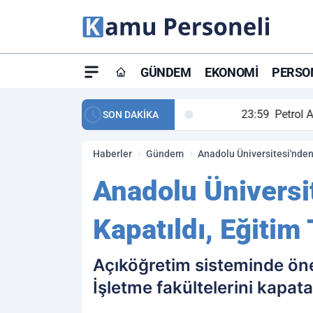
GÜNDEM
EKONOMI
PERSON
ay maç özeti ve golleri!
23:59
Petrol Akışında Tar
SON DAKİKA
Haberler
Gündem
Anadolu Üniversitesi'nden 
Anadolu Üniversit
Kapatıldı, Eğitim
Açıköğretim sisteminde önem
İşletme fakültelerini kapat