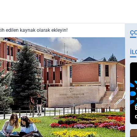
ih edilen kaynak olarak ekleyin!
Ç
İL