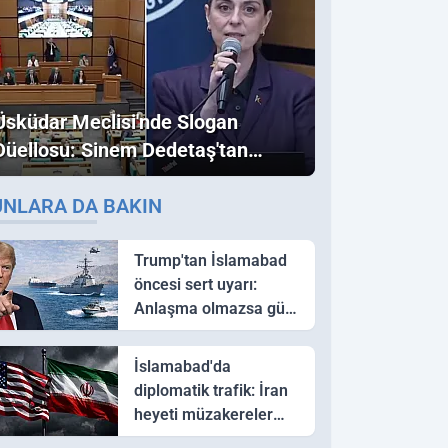
Üsküdar Meclisi'nde Slogan
Düellosu: Sinem Dedetaş'tan
Ezber Bozan "Erdoğan" ve
UNLARA DA BAKIN
"İmamoğlu" Çıkışı!
Trump'tan İslamabad
öncesi sert uyarı:
Anlaşma olmazsa güç
kullanırız
İslamabad'da
diplomatik trafik: İran
heyeti müzakereler
için Pakistan'a ulaştı