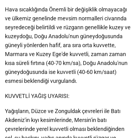
Hava sıcaklığında Önemli bir değişiklik olmayacağı
ve ülkemiz genelinde mevsim normalleri civarında
seyredeceği belirtildi ve rüzgarın genellikle kuzey ve
kuzeydoğu, Doğu Anadolu'nun güneydoğusunda
güneyli yönlerden hafif, ara sıra orta kuvvette,
Marmara ve Kuzey Ege'de kuvvetli, zaman zaman
kısa süreli fırtına (40-70 km/sa), Doğu Anadolu'nun
güneydoğusunda ise kuvvetli (40-60 km/saat)
esmesi beklendiği vurgulandı.
KUVVETLİ YAĞIŞ UYARISI:
Yağışların, Düzce ve Zonguldak çevreleri ile Batı
Akdeniz'in kıyı kesimlerinde, Mersin'in batı
çevrelerinde yerel kuvvetli olması beklendiğinden
sel, su baskını, yağış anında kuvvetli rüzgar ve