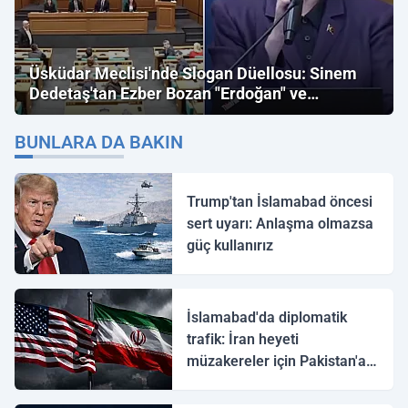
Üsküdar Meclisi'nde Slogan Düellosu: Sinem
Dedetaş'tan Ezber Bozan "Erdoğan" ve
"İmamoğlu" Çıkışı!
BUNLARA DA BAKIN
Trump'tan İslamabad öncesi
sert uyarı: Anlaşma olmazsa
güç kullanırız
İslamabad'da diplomatik
trafik: İran heyeti
müzakereler için Pakistan'a
ulaştı