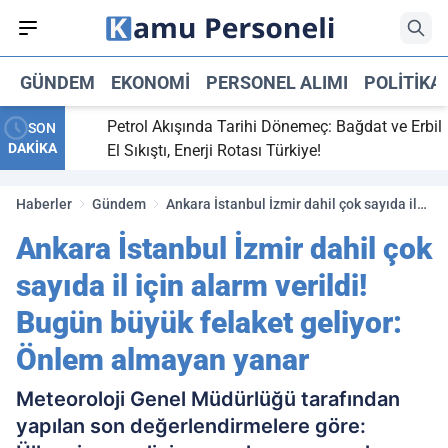
GÜNDEM
EKONOMI
PERSONEL ALIMI
POLITIKA
ti,
Petrol Akışında Tarihi Dönemeç: Bağdat ve Erbil
SON
DAKİKA
y maç
El Sıkıştı, Enerji Rotası Türkiye!
Haberler
Gündem
Ankara İstanbul İzmir dahil çok sayıda il
için alarm verildi! Bugün büyük felaket
Ankara İstanbul İzmir dahil çok
geliyor: Önlem almayan yanar
sayıda il için alarm verildi!
Bugün büyük felaket geliyor:
Önlem almayan yanar
Meteoroloji Genel Müdürlüğü tarafından
yapılan son değerlendirmelere göre: