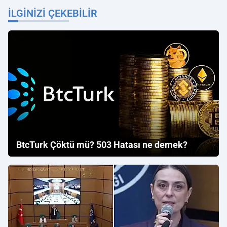
İLGINIZI ÇEKEBILIR
BtcTurk Çöktü mü? 503 Hatası ne demek?