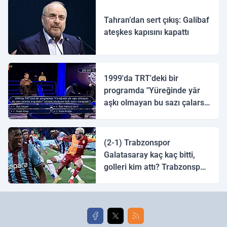
Tahran’dan sert çıkış: Galibaf
ateşkes kapısını kapattı
1999'da TRT'deki bir
programda "Yüreğinde yâr
aşkı olmayan bu sazı çalarsa
tingirdatır" sözünü söyleyen
halk ozanı hangisidir?
(2-1) Trabzonspor
Galatasaray kaç kaç bitti,
golleri kim attı? Trabzonspor
Galatasaray maç özeti ve
golleri!