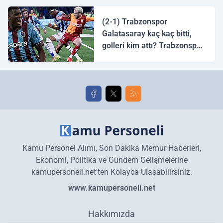
halk ozanı hangisidir?
(2-1) Trabzonspor
Galatasaray kaç kaç bitti,
golleri kim attı? Trabzonspor
Galatasaray maç özeti ve
golleri!
Kamu Personel Alımı, Son Dakika Memur Haberleri,
Ekonomi, Politika ve Gündem Gelişmelerine
kamupersoneli.net'ten Kolayca Ulaşabilirsiniz.
www.kamupersoneli.net
Hakkımızda