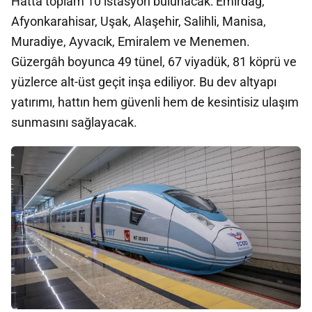
Hatta toplam 10 istasyon bulunacak: Emirdağ,
Afyonkarahisar, Uşak, Alaşehir, Salihli, Manisa,
Muradiye, Ayvacık, Emiralem ve Menemen.
Güzergâh boyunca 49 tünel, 67 viyadük, 81 köprü ve
yüzlerce alt-üst geçit inşa ediliyor. Bu dev altyapı
yatırımı, hattın hem güvenli hem de kesintisiz ulaşım
sunmasını sağlayacak.