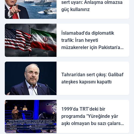
sert uyarı: Anlaşma olmazsa
güç kullanırız
İslamabad'da diplomatik
trafik: İran heyeti
müzakereler için Pakistan'a
ulaştı
Tahran’dan sert çıkış: Galibaf
ateşkes kapısını kapattı
1999'da TRT'deki bir
programda "Yüreğinde yâr
aşkı olmayan bu sazı çalarsa
tingirdatır" sözünü söyleyen