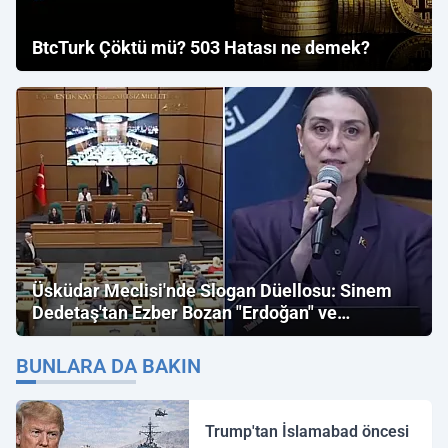
BtcTurk Çöktü mü? 503 Hatası ne demek?
Üsküdar Meclisi'nde Slogan Düellosu: Sinem
Dedetaş'tan Ezber Bozan "Erdoğan" ve
"İmamoğlu" Çıkışı!
BUNLARA DA BAKIN
Trump'tan İslamabad öncesi