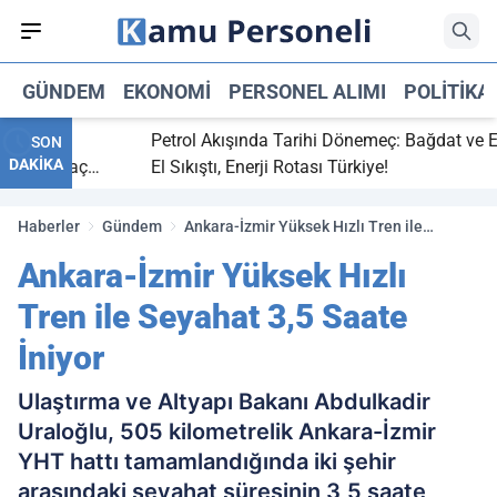
GÜNDEM
EKONOMI
PERSONEL ALIMI
POLITIKA
bitti,
Petrol Akışında Tarihi Dönemeç: Bağdat ve Erbil
SON
DAKİKA
aray maç
El Sıkıştı, Enerji Rotası Türkiye!
Haberler
Gündem
Ankara-İzmir Yüksek Hızlı Tren ile
Seyahat 3,5 Saate İniyor
Ankara-İzmir Yüksek Hızlı
Tren ile Seyahat 3,5 Saate
İniyor
Ulaştırma ve Altyapı Bakanı Abdulkadir
Uraloğlu, 505 kilometrelik Ankara-İzmir
YHT hattı tamamlandığında iki şehir
arasındaki seyahat süresinin 3,5 saate