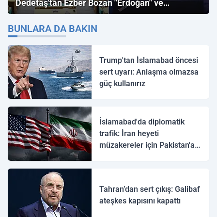
Dedetaş'tan Ezber Bozan "Erdoğan" ve
"İmamoğlu" Çıkışı!
BUNLARA DA BAKIN
Trump'tan İslamabad öncesi
sert uyarı: Anlaşma olmazsa
güç kullanırız
İslamabad'da diplomatik
trafik: İran heyeti
müzakereler için Pakistan'a
ulaştı
Tahran’dan sert çıkış: Galibaf
ateşkes kapısını kapattı