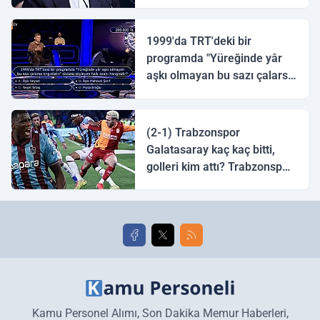
1999'da TRT'deki bir
programda "Yüreğinde yâr
aşkı olmayan bu sazı çalarsa
tingirdatır" sözünü söyleyen
halk ozanı hangisidir?
(2-1) Trabzonspor
Galatasaray kaç kaç bitti,
golleri kim attı? Trabzonspor
Galatasaray maç özeti ve
golleri!
Kamu Personel Alımı, Son Dakika Memur Haberleri,