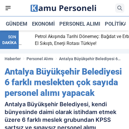
GÜNDEM
EKONOMI
PERSONEL ALIMI
POLITIKA
tti,
Petrol Akışında Tarihi Dönemeç: Bağdat ve Erbil
SON
DAKİKA
ay maç
El Sıkıştı, Enerji Rotası Türkiye!
Haberler
Personel Alımı
Antalya Büyükşehir Belediyesi 6
farklı meslekten çok sayıda
Antalya Büyükşehir Belediyesi
personel alımı yapacak
6 farklı meslekten çok sayıda
personel alımı yapacak
Antalya Büyükşehir Belediyesi, kendi
bünyesinde daimi olarak istihdam etmek
üzere 6 farklı meslek grubundan KPSS
şartsız ve sınavsız personel alımı