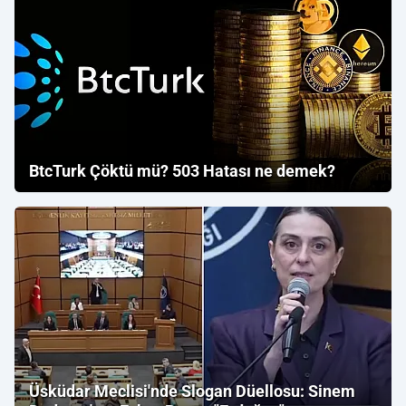
BtcTurk Çöktü mü? 503 Hatası ne demek?
Üsküdar Meclisi'nde Slogan Düellosu: Sinem