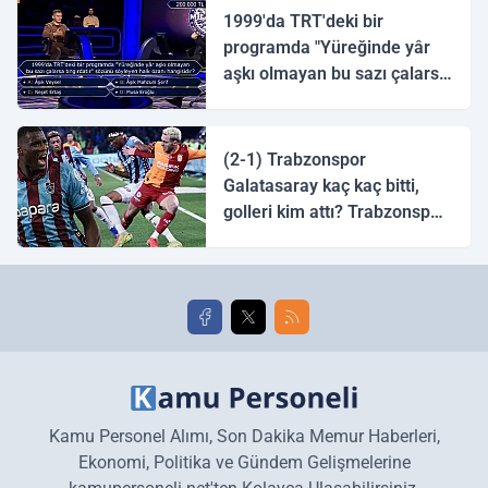
1999'da TRT'deki bir
programda "Yüreğinde yâr
aşkı olmayan bu sazı çalarsa
tingirdatır" sözünü söyleyen
halk ozanı hangisidir?
(2-1) Trabzonspor
Galatasaray kaç kaç bitti,
golleri kim attı? Trabzonspor
Galatasaray maç özeti ve
golleri!
Kamu Personel Alımı, Son Dakika Memur Haberleri,
Ekonomi, Politika ve Gündem Gelişmelerine