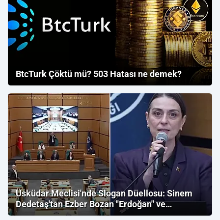
BtcTurk Çöktü mü? 503 Hatası ne demek?
Üsküdar Meclisi'nde Slogan Düellosu: Sinem
Dedetaş'tan Ezber Bozan "Erdoğan" ve
"İmamoğlu" Çıkışı!